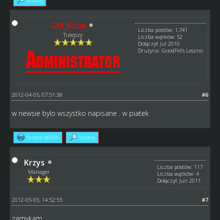
Szukaj
GM_Kuba
Liczba postów: 1,741
Tutejszy
Liczba wątków: 52
Dołączył: Jul 2010
Drużyna: GoodFells Leszno
2012-04-05, 07:51:38
#6
w newsie bylo wszystko napisane . w piatek
Strona WWW
Szukaj
Krzys
Liczba postów: 117
Manager
Liczba wątków: 4
Dołączył: Jun 2011
2012-05-03, 14:52:55
#7
zamykam