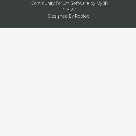
Community Forum Software by
MyBB
1.8.27
Designed By
Rooloo
.