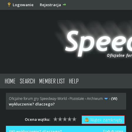
Logowanie
Rejestracja
HOME
SEARCH
MEMBER LIST
HELP
(W)
Oficjalne forum gry Speedway-World
›
Pozostałe
›
Archiwum
›
wykluczenie? dlaczego?
Ocena wątku:
Wątek zamknięty
(W) wykluczenie? dlaczego?
Tryb drzewa