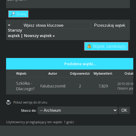
Szukaj
«
Starszy
wątek
|
Nowszy wątek
»
Wątek zamknięty
Podobne wątki…
Wątek:
Autor
Odpowiedzi:
Wyświetleń:
Ostatn
Szkółka -
2010-09-06,
Falubazziom8
2
7,829
Dlaczego?
Ostatni post
Pokaż wersję do druku
Skocz do:
Użytkownicy przeglądający ten wątek: 1 gości