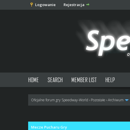
Logowanie
Rejestracja
HOME
SEARCH
MEMBER LIST
HELP
Oficjalne forum gry Speedway-World
›
Pozostałe
›
Archiwum
0 głosów - średnia: 0
1
2
3
4
5
Mecze Pucharu Gry