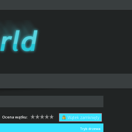
Ocena wątku:
Wątek zamknięty
Tryb drzewa