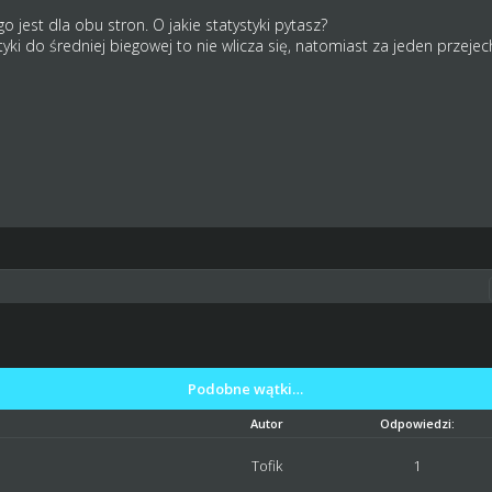
jest dla obu stron. O jakie statystyki pytasz?
styki do średniej biegowej to nie wlicza się, natomiast za jeden prze
Podobne wątki…
Autor
Odpowiedzi:
Tofik
1