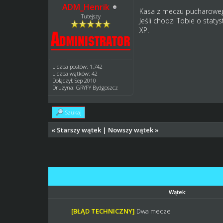
ADM_Henrik
Kasa z meczu pucharowego 
Tutejszy
Jeśli chodzi Tobie o staty
XP.
Liczba postów: 1,742
Liczba wątków: 42
Dołączył: Sep 2010
Drużyna: GRYFY Bydgoszcz
Szukaj
«
Starszy wątek
|
Nowszy wątek
»
Wątek:
[BŁĄD TECHNICZNY]
Dwa mecze