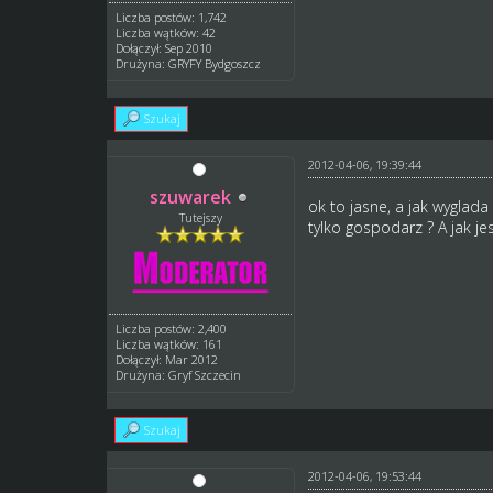
Liczba postów: 1,742
Liczba wątków: 42
Dołączył: Sep 2010
Drużyna: GRYFY Bydgoszcz
Szukaj
2012-04-06, 19:39:44
szuwarek
ok to jasne, a jak wyglad
Tutejszy
tylko gospodarz ? A jak je
Liczba postów: 2,400
Liczba wątków: 161
Dołączył: Mar 2012
Drużyna: Gryf Szczecin
Szukaj
2012-04-06, 19:53:44