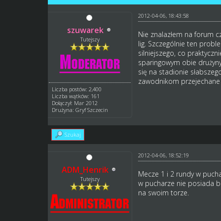
2012-04-06, 18:43:58
szuwarek
Nie znalazłem na forum cz
Tutejszy
lig. Szczególnie ten prob
silniejszego, co praktycz
sparingowym obie drużyny o
się na stadionie słabsze
zawodnikom przejechane
Liczba postów: 2,400
Liczba wątków: 161
Dołączył: Mar 2012
Drużyna: Gryf Szczecin
Szukaj
2012-04-06, 18:52:19
ADM_Henrik
Mecze 1 i 2 rundy w pucha
Tutejszy
w pucharze nie posiada b
na swoim torze.