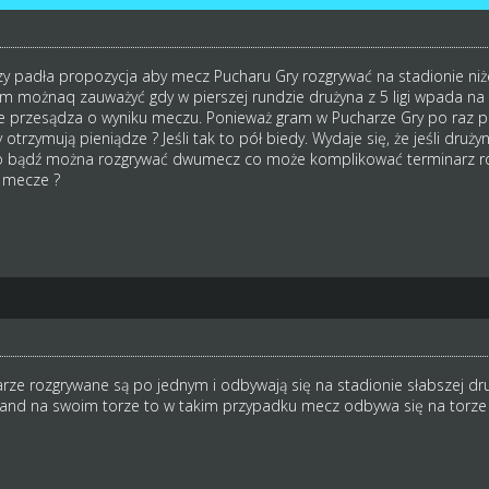
y padła propozycja aby mecz Pucharu Gry rozgrywać na stadionie niż
lem możnaq zauważyć gdy w pierszej rundzie drużyna z 5 ligi wpada na
nie przesądza o wyniku meczu. Ponieważ gram w Pucharze Gry po raz 
trzymują pieniądze ? Jeśli tak to pół biedy. Wydaje się, że jeśli druż
go bądź można rozgrywać dwumecz co może komplikować terminarz ro
 mecze ?
rze rozgrywane są po jednym i odbywają się na stadionie słabszej druż
and na swoim torze to w takim przypadku mecz odbywa się na torze 