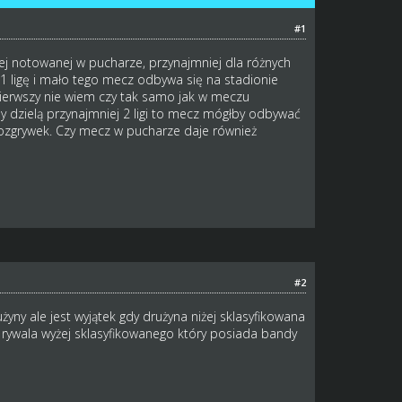
#1
ej notowanej w pucharze, przynajmniej dla różnych
 1 ligę i mało tego mecz odbywa się na stadionie
pierwszy nie wiem czy tak samo jak w meczu
yny dzielą przynajmniej 2 ligi to mecz mógłby odbywać
zgrywek. Czy mecz w pucharze daje również
#2
yny ale jest wyjątek gdy drużyna niżej sklasyfikowana
rywala wyżej sklasyfikowanego który posiada bandy