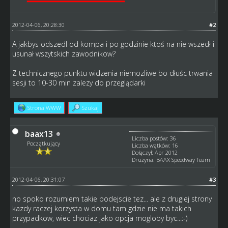
2012-04-06, 20:28:30
#2
A jakbys odszedl od kompa i po godzinie ktoś na nie wszedł i
usunał wszytskich zawodnikow?
Z technicznego punktu widzenia niemozliwe bo dłuśc trwania
sesji to 10-30 min zalezy do przeglądarki
Strona WWW
Szukaj
baax13
Liczba postów: 36
Początkujący
Liczba wątków: 16
Dołączył: Apr 2012
Drużyna: BAAX Speedway Team
2012-04-06, 20:31:07
#3
no spoko rozumiem takie podejscie tez... ale z drugiej strony
kazdy raczej korzysta w domu tam gdzie nie ma takich
przypadkow, wiec chociaz jako opcja mogloby byc...:-)