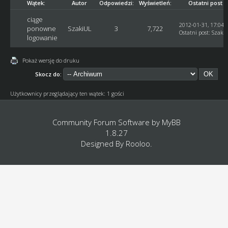
Wątek:
Autor
Odpowiedzi:
Wyświetleń:
Ostatni post
ciąge
2012-01-31, 17:04:
ponowne
SzakiUL
3
7,722
Ostatni post
:
Szaki
logowanie
Pokaż wersję do druku
Skocz do:
Użytkownicy przeglądający ten wątek: 1 gości
Community Forum Software by
MyBB
1.8.27
Designed By
Rooloo
.