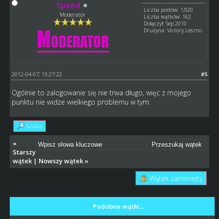
Speed
Liczba postów: 1,920
Moderator
Liczba wątków: 162
Dołączył: Sep 2010
Drużyna: Victory Leszno
2012-04-07, 13:27:22
#5
Ogólnie to zalogowanie się nie trwa długo, więc z mojego
punktu nie widze wielkiego problemu w tym.
Szukaj
«
Starszy
wątek
|
Nowszy wątek
»
Wątek zamknięty
Podobne wątki…