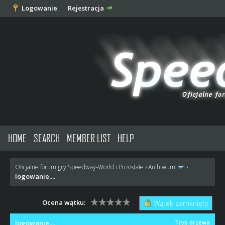
Logowanie
Rejestracja
HOME
SEARCH
MEMBER LIST
HELP
Oficjalne forum gry Speedway-World
›
Pozostałe
›
Archiwum
›
logowanie....
Ocena wątku:
Wątek zamknięty
logowanie....
Tryb drzewa