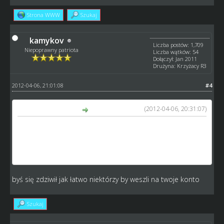
Strona WWW
Szukaj
kamykov
Liczba postów: 1,709
Niepoprawny patriota
Liczba wątków: 54
Dołączył: Jan 2011
Drużyna: Krzyżacy R3
2012-04-06, 21:01:08
#4
(2012-04-06, 20:31:07)
baax13 napisał(a):
no spoko rozumiem takie podejscie tez... ale z drugiej
strony kazdy raczej korzysta w domu tam gdzie nie ma
takich przypadkow, wiec chociaz jako opcja mogloby
byc...:-)
byś się zdziwił jak łatwo niektórzy by weszli na twoje konto
Szukaj