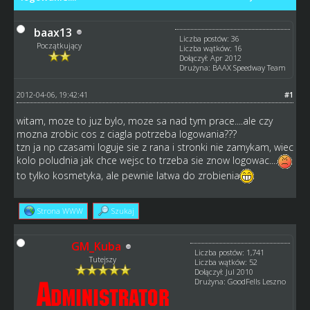
baax13
Liczba postów: 36
Początkujący
Liczba wątków: 16
Dołączył: Apr 2012
Drużyna: BAAX Speedway Team
2012-04-06, 19:42:41
#1
witam, moze to juz bylo, moze sa nad tym prace....ale czy
mozna zrobic cos z ciagla potrzeba logowania???
tzn ja np czasami loguje sie z rana i stronki nie zamykam, wiec
kolo poludnia jak chce wejsc to trzeba sie znow logowac....
to tylko kosmetyka, ale pewnie latwa do zrobienia
Strona WWW
Szukaj
GM_Kuba
Liczba postów: 1,741
Tutejszy
Liczba wątków: 52
Dołączył: Jul 2010
Drużyna: GoodFells Leszno