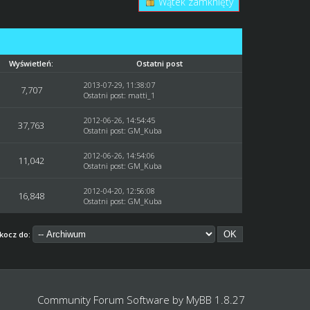
Wątek zamknięty
Wyświetleń:
Ostatni post
2013-07-29, 11:38:07
7,707
Ostatni post
:
matti_1
2012-06-26, 14:54:45
37,763
Ostatni post
:
GM_Kuba
2012-06-26, 14:54:06
11,042
Ostatni post
:
GM_Kuba
2012-04-20, 12:56:08
16,848
Ostatni post
:
GM_Kuba
kocz do:
Community Forum Software by
MyBB 1.8.27