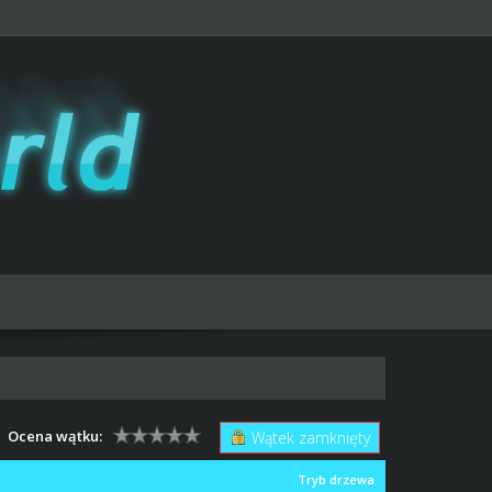
Ocena wątku:
Wątek zamknięty
Tryb drzewa