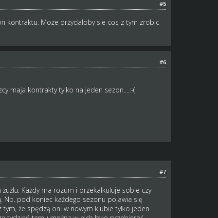
#5
n kontraktu. Moze przydaloby sie cos z tym zrobic
#6
y maja kontrakty tylko na jeden sezon....:-(
#7
 żużlu. Każdy ma rozum i przekalkuluje sobie czy
ą. Np. pod koniec każdego sezonu pojawia się
 z tym, że spędzą oni w nowym klubie tylko jeden
cze tydzień temu można w nich było przebierać.