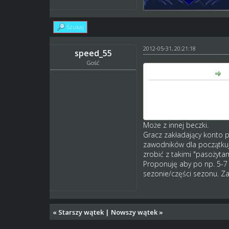
Szukaj
2012-05-31, 20:21:18
speed_55
Gość
baax13 napisał(a):
tak tylko wtrace...
jak zaczalem gre 1-go kon
czy to jest ok czy powin
Może z innej beczki.
Gracz zakładający konto p
zawodników dla początkują
zrobić z takimi "pasożyt
Proponuję aby po np. 5-7 
sezonie/części sezonu. Za
«
Starszy wątek
|
Nowszy wątek
»