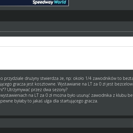
czyl sie akurat sezon... i teraz niby zaczynam gre ale wszyscy moi jezd
ni miec na 2 sezony?
o przydziale drużyny stwierdza że, np: około 1/4 zawodników to bezta
cego gracza jest kosztowne. Wystawianie na LT za 0 zł jest bezcelow
ami"? Utrzymywać przez dwa sezony?
wystawieniach na LT za 0 zł można było usunąć zawodnika z klubu bez
pewne byłaby to jakaś ulga dla startującego gracza.