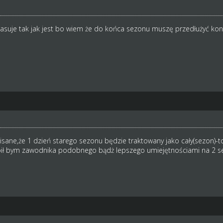
pasuje tak jak jest bo wiem że do końca sezonu muszę przedłużyć kon
pisane,że 1 dzień starego sezonu będzie traktowany jako cały(sezon)-t
pił bym zawodnika podobnego bądż lepszego umiejętnościami na 2 s