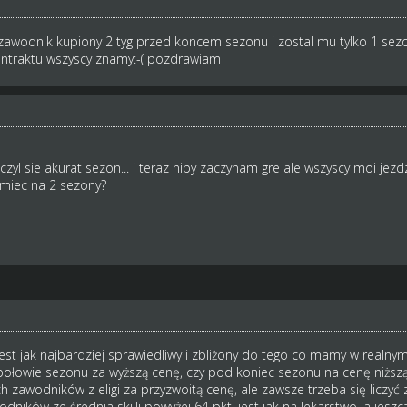
awodnik kupiony 2 tyg przed koncem sezonu i zostal mu tylko 1 sezo
ontraktu wszyscy znamy:-( pozdrawiam
zyl sie akurat sezon... i teraz niby zaczynam gre ale wszyscy moi jezdzc
 miec na 2 sezony?
st jak najbardziej sprawiedliwy i zbliżony do tego co mamy w realnym
połowie sezonu za wyższą cenę, czy pod koniec sezonu na cenę niższ
h zawodników z eligi za przyzwoitą cenę, ale zawsze trzeba się liczyć
dników ze średnia skilli powyżej 64 pkt. jest jak na lekarstwo, a jesz