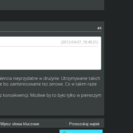
#9
(2012-04-07, 18:49:21)
zcy maja kontrakty tylko na jeden sezon....:-(
lencia nieprzydatne w drużynie. Utrzymywanie takich
e bo zainteresowanie też zerowe. Co w takim razie
 konsekwencji. Możliwe by to było tylko w pierwszym