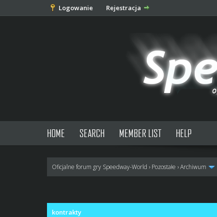
Logowanie
Rejestracja
HOME
SEARCH
MEMBER LIST
HELP
Oficjalne forum gry Speedway-World
›
Pozostałe
›
Archiwum
0 głosów - średnia: 0
1
2
3
4
5
kontrakty