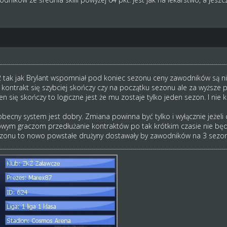
 tak jak Brylant wspomniał pod koniec sezonu ceny zawodników są ni
kontrakt się szybciej skończy czy na początku sezonu ale za wyższe p
en się skończy to logiczne jest że mu zostaje tylko jeden sezon. I ni
becny system jest dobry. Zmiana powinna być tylko i wyłącznie jeżel
owym graczom przedłużanie kontraktów po tak krótkim czasie nie będzi
ezonu to nowo powstałe drużyny dostawały by zawodników na 3 sezony(c