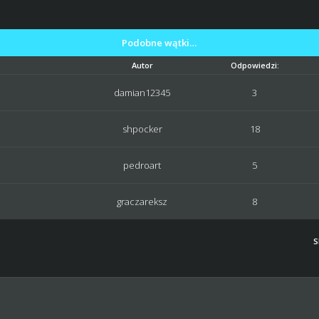
Podobne wątki…
Autor
Odpowiedzi:
damian12345
3
shpocker
18
pedroart
5
graczareksz
8
S