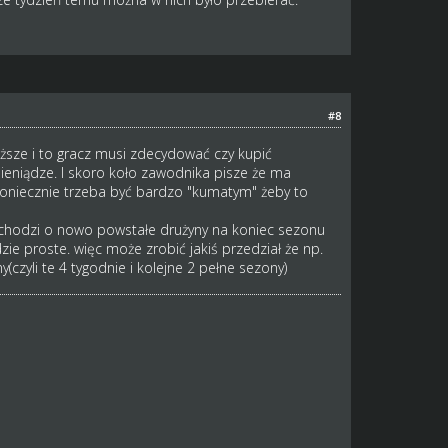
#8
ższe i to gracz musi zdecydować czy kupić
ieniądze. I skoro koło zawodnika pisze że ma
e koniecznie trzeba być bardzo "kumatym" żeby to
i chodzi o nowo powstałe drużyny na koniec sezonu
e proste. więc może zrobić jakiś przedział że np.
zyli te 4 tygodnie i kolejne 2 pełne sezony)