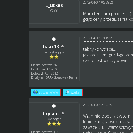
2012-04-07, 05:28:26
L_uckas
Gość
Mam ten sam problem:-( z
gdyz ceny przedluzenia k
2012-04-07, 18:49:21
baax13
tak tylko wtrace...
Początkujący
jak zaczalem gre 1-go konc
czy to jest ok czy powinni
Liczba postów: 36
Liczba wątków: 16
Dołączył: Apr 2012
Drużyna: BAAX Speedway Team
Strona WWW
Szukaj
2012-04-07, 21:22:54
brylant
Wg. mnie obecny system je
Manager
lepiej kupić zawodnika w 
zawsze kilku wartościowyc
Liczba postów: 118
pełny sezon. Obecnie zawo