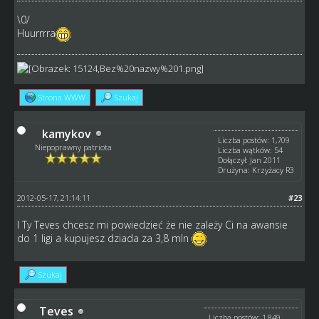
\0/
Huurrrra
Strona WWW
Szukaj
kamykov
Liczba postów: 1,709
Niepoprawny patriota
Liczba wątków: 54
Dołączył: Jan 2011
Drużyna: Krzyżacy R3
2012-05-17, 21:14:11
#23
I Ty Teves chcesz mi powiedzieć że nie zależy Ci na awansie
do 1 ligi a kupujesz dziada za 3,8 mln
Szukaj
Teves
Liczba postów: 1,849