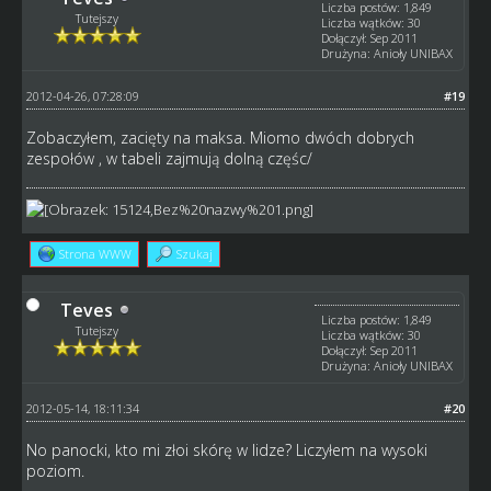
Liczba postów: 1,849
Tutejszy
Liczba wątków: 30
Dołączył: Sep 2011
Drużyna: Anioły UNIBAX
2012-04-26, 07:28:09
#19
Zobaczyłem, zacięty na maksa. Miomo dwóch dobrych
zespołów , w tabeli zajmują dolną częśc/
Strona WWW
Szukaj
Teves
Liczba postów: 1,849
Tutejszy
Liczba wątków: 30
Dołączył: Sep 2011
Drużyna: Anioły UNIBAX
2012-05-14, 18:11:34
#20
No panocki, kto mi złoi skórę w lidze? Liczyłem na wysoki
poziom.