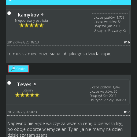
kamykov
Liczba postów: 1,709
Niepoprawny patriota
Liczba wątków: 54
Dołączył: Jan 2011
Drużyna: Krzyżacy R3
2012-04-24, 20:18:53
#16
to musisz miec duzo siana lub jakiegos dziada kupic
Szukaj
Teves
Liczba postów: 1,849
Tutejszy
Liczba wątków: 30
Dołączył: Sep 2011
Drużyna: Anioły UNIBAX
2012-04-25, 07:40:31
#17
Napewno nie Będe walczył za wszelką cenę o pierwszą ligę,
bo oboje dobrze wiemy że ani Ty ani Ja nie mamy na dzień
dzisiejszy tam szans.