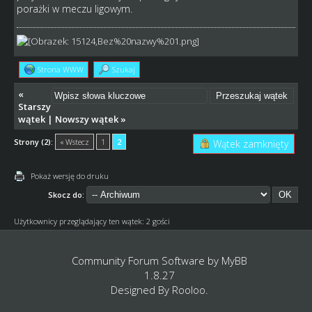
porażki w meczu ligowym.
Strona WWW
Szukaj
«
Starszy
wątek
|
Nowszy wątek
»
Strony (2):
« Wstecz
1
2
Wątek zamknięty
Pokaż wersję do druku
Skocz do:
Użytkownicy przeglądający ten wątek: 2 gości
Community Forum Software by
MyBB
1.8.27
Designed By
Rooloo
.