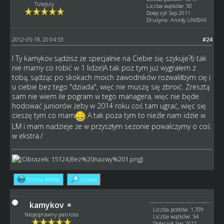
Tutejszy
Liczba wątków: 30
Dołączył: Sep 2011
Drużyna: Anioły UNIBAX
2012-05-18, 20:04:53
#24
I Ty kamykov sądzisz że specjalnie na Ciebie się szykuje?(i tak
nie mamy co robić w 1 lidze)A tak poz tym już wygrałem z
tobą, sądząc po skokach moich zawodników rozwaliłbym cię i
u ciebie bez tego "dziada", więc nie muszę się zbroić. Zresztą
sam nie wiem ile pogram w tego managera, więc nie będe
hodować juniorów żeby w 2014 roku coś tam ugrać, więc się
cieszę tym co mam
A tak poza tym to nieźle nam idzie w
LM i mam nadzieje że w przyszłym sezonie powalczymy o coś
w ekstra./
Strona WWW
Szukaj
kamykov
Liczba postów: 1,709
Niepoprawny patriota
Liczba wątków: 54
Dołączył: Jan 2011