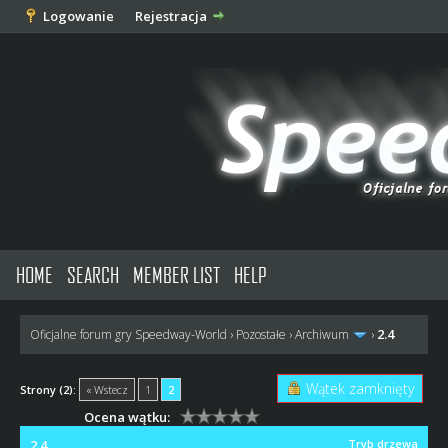
Logowanie
Rejestracja
HOME
SEARCH
MEMBER LIST
HELP
2.4
Oficjalne forum gry Speedway-World
›
Pozostałe
›
Archiwum
›
Wątek zamknięty
Strony (2):
« Wstecz
1
2
Ocena wątku:
2.4
Tryb drzewa