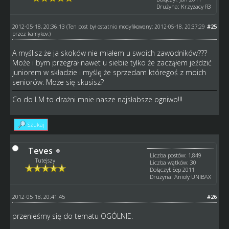
Drużyna: Krzyżacy R3
2012-05-18, 20:36:13
#25
(Ten post był ostatnio modyfikowany: 2012-05-18, 20:37:29
przez
kamykov
.)
A myślisz że ja skoków nie miałem u swoich zawodników???
Może i bym przegrał nawet u siebie tylko że zacząłem jeździć
juniorem w składzie i myślę że sprzedam któregoś z moich
seniorów. Może się skusisz?
Co do LM to drażni mnie nasze najsłabsze ogniwo!!!
Szukaj
Teves
Liczba postów: 1,849
Tutejszy
Liczba wątków: 30
Dołączył: Sep 2011
Drużyna: Anioły UNIBAX
2012-05-18, 20:41:45
#26
przenieśmy się do tematu OGÓLNIE.