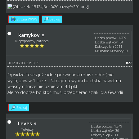
Strona WWW
Szukaj
kamykov
Liczba postów: 1,709
Niepoprawny patriota
Liczba wątków: 54
Dołączył: Jan 2011
Drużyna: Krzyżacy R3
2012-06-03, 21:13:09
#27
Oj widze Teves już ładne poczynania robisz odnośnie
występów w 1 lidze . Patrząc na wyniki to chyba nawet na
własnym torze nie uzbieram 40 pkt.
Ale to dobrze bo ktoś musi przedzierać szlaki dla Gwardii
Szukaj
Teves
Liczba postów: 1,849
Tutejszy
Liczba wątków: 30
Dołączył: Sep 2011