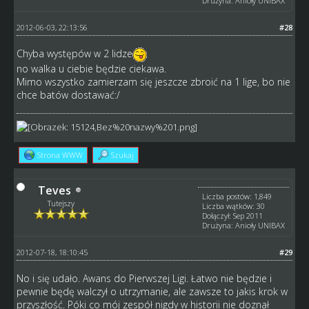
Drużyna: Anioły UNIBAX
2012-06-03, 22:13:56
#28
Chyba występów w 2 lidze
no walka u ciebie będzie ciekawa.
Mimo wszystko zamierzam się jeszcze zbroić na 1 lige, bo nie
chce batów dostawać:/
Strona WWW
Szukaj
Teves
Liczba postów: 1,849
Tutejszy
Liczba wątków: 30
Dołączył: Sep 2011
Drużyna: Anioły UNIBAX
2012-07-18, 18:10:45
#29
No i się udało. Awans do Pierwszej Ligi. Łatwo nie będzie i
pewnie będę walczył o utrzymanie, ale zawsze to jakis krok w
przyszłość. Póki co mój zespół nigdy w historii nie doznał