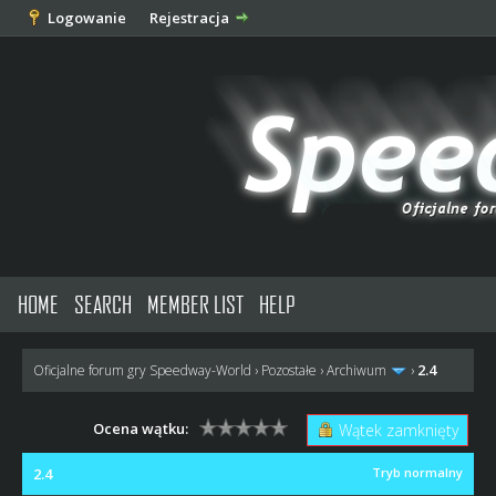
Logowanie
Rejestracja
HOME
SEARCH
MEMBER LIST
HELP
2.4
Oficjalne forum gry Speedway-World
›
Pozostałe
›
Archiwum
›
Ocena wątku:
Wątek zamknięty
2.4
Tryb normalny