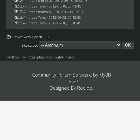
RE: 2.4
- przez
kamykov
- 2012-05-18, 20:36:13
RE: 2.4
- przez
Teves
- 2012-05-18, 20:41:45
RE: 2.4
- przez
kamykov
- 2012-06-03, 21:13:09
RE: 2.4
- przez
Teves
- 2012-06-03, 22:13:56
RE: 2.4
- przez
Teves
- 2012-07-18, 18:10:45
Pokaż wersję do druku
Skocz do:
Użytkownicy przeglądający ten wątek: 1 gości
Community Forum Software by
MyBB
1.8.27
Designed By
Rooloo
.