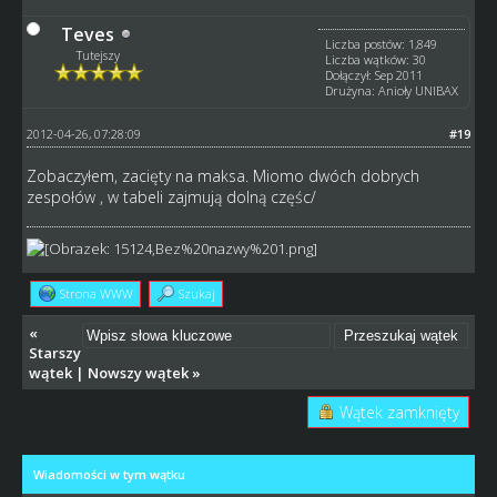
Teves
Liczba postów: 1,849
Tutejszy
Liczba wątków: 30
Dołączył: Sep 2011
Drużyna: Anioły UNIBAX
2012-04-26, 07:28:09
#19
Zobaczyłem, zacięty na maksa. Miomo dwóch dobrych
zespołów , w tabeli zajmują dolną częśc/
Strona WWW
Szukaj
«
Starszy
wątek
|
Nowszy wątek
»
Wątek zamknięty
Wiadomości w tym wątku