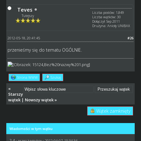
Teves
Liczba postów: 1,849
Tutejszy
Liczba wątków: 30
Dołączył: Sep 2011
Drużyna: Anioły UNIBAX
2012-05-18, 20:41:45
#26
przenieśmy się do tematu OGÓLNIE.
Strona WWW
Szukaj
«
Starszy
wątek
|
Nowszy wątek
»
Wątek zamknięty
Wiadomości w tym wątku
2.4
- przez
kamykov
- 2012-04-07, 15:34:34