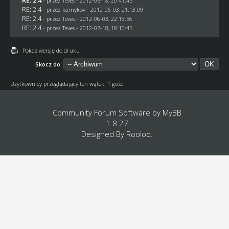
- przez
Teves
- 2012-05-18, 20:41:45
RE: 2.4
- przez
kamykov
- 2012-06-03, 21:13:09
RE: 2.4
- przez
Teves
- 2012-06-03, 22:13:56
RE: 2.4
- przez
Teves
- 2012-07-18, 18:10:45
Pokaż wersję do druku
Skocz do:
Użytkownicy przeglądający ten wątek: 1 gości
Community Forum Software by
MyBB
1.8.27
Designed By
Rooloo
.