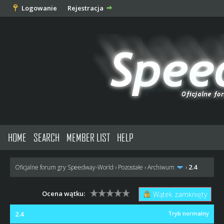
Logowanie
Rejestracja
HOME
SEARCH
MEMBER LIST
HELP
2.4
Oficjalne forum gry Speedway-World
›
Pozostałe
›
Archiwum
›
Ocena wątku:
Wątek zamknięty
2.4
Tryb normalny