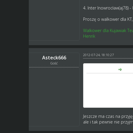
4. Inter Inowrocław(aj78) -
Proszę o walkower dla KT, 
Walkower dla Kujawiak Tea
Henrik
2012-07-24, 18:10:27
Asteck666
Gość
aj78 napisał(a):
Kujawiak Team - Rozjedz
4. Inter Inowrocław(aj78) 
Proszę o walkower dla KT
Jeszcze ma czas na przyję
ale i tak pewnie nie przyjm