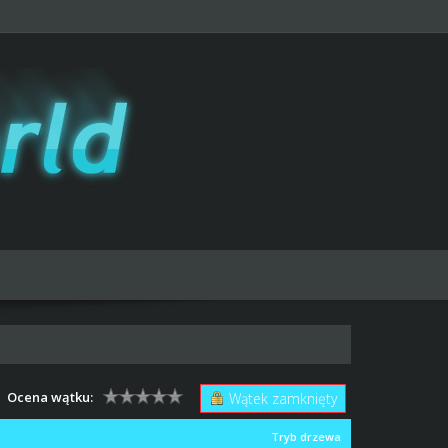
Ocena wątku:
Wątek zamknięty
Tryb drzewa