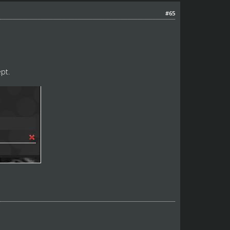
#65
pt.