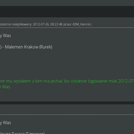
ł ostatnio modyfikowany: 2012-07-26, 08:22:48 przez
ADM_Henrik
.)
my Was
5) - Malemen Krakow (Rurek)
óre mu wysłałem z kim ma jechać bo ostatnie logowanie miał 2012-07
y Was
my Was
olejarz Rawicz (Simonen)