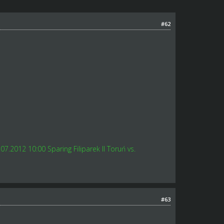
#62
.2012 10:00 Sparing Filiparek II Toruń vs.
#63