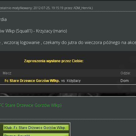
ł ostatnio modyfikowany: 2012-07-25, 19:15:19 przez
ADM_Henrik
.)
rdia
 Wlkp (Squall1) - Krzyżacy (mario)
 , wczoraj logowanie , czekamy do jutra do wieczora późnego na akce
(FC Stare Drzewce Gorzów Wlkp)