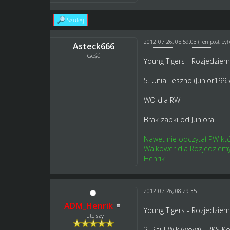
Szukaj
2012-07-26, 05:59:03
(Ten post by
Asteck666
Gość
Young Tigers - Rozjedzie
5. Unia Leszno (Junior199
WO dla RW
Brak zapki od Juniora
Nawet nie odczytał PW kt
Walkower dla Rozjedziem
Henrik
2012-07-26, 08:29:35
ADM_Henrik
Young Tigers - Rozjedzie
Tutejszy
2. Paul-Wik (wowi) - RKS K