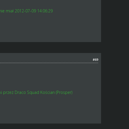
nie miał 2012-07-09 14:06:29
#69
i przez Draco Squad Kościan (Prosper)