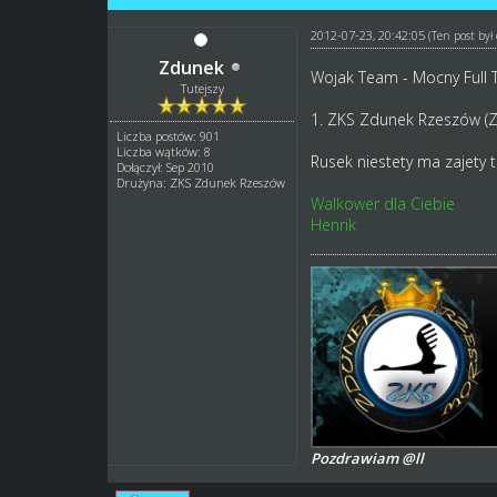
2012-07-23, 20:42:05
(Ten post by
Zdunek
Wojak Team - Mocny Full
Tutejszy
1. ZKS Zdunek Rzeszów (Zd
Liczba postów: 901
Liczba wątków: 8
Rusek niestety ma zajety 
Dołączył: Sep 2010
Drużyna: ZKS Zdunek Rzeszów
Walkower dla Ciebie
Henrik
Pozdrawiam @ll