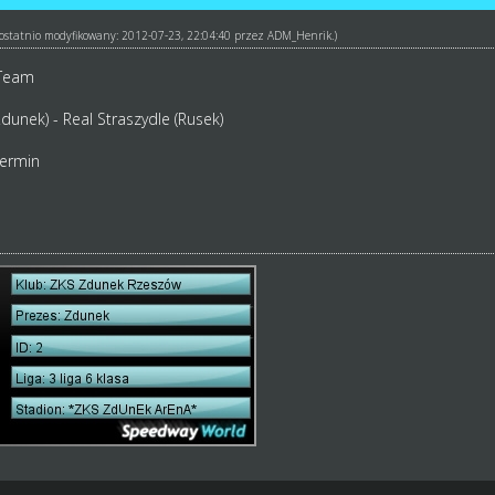
ł ostatnio modyfikowany: 2012-07-23, 22:04:40 przez
ADM_Henrik
.)
 Team
unek) - Real Straszydle (Rusek)
termin