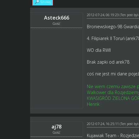
Szukaj
2012-07-24, 06:19:23
(Ten post by
Asteck666
Gość
Broniewskiego-98 Gwardia
4. Filipiarek II Toruń (ar
WO dla RWII
Brak zapki od arek78
coś nie jest mi dane poje
Nie wiem czemu zawsze p
Walkower dla Rozjedziemy 
KWASIGRÓD ZIELONA GÓ
Henrik
2012-07-24, 16:25:11
(Ten post by
aj78
Gość
Kujawiak Team - Rozjedzie