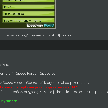
http://www.typuj.org/program-partnerski....tJTEr.dpuf
my Was
rzemofan) - Speed Fordon (Speed_55)
zez Speed Fordon (Speed_55) który napisał do przemofana
lkowera bo zapki nie przyjmuję i kończę z LM."
an ten kończy przygodę z LM ale jednak chciał odjechać to spotkani
 Myślibórz