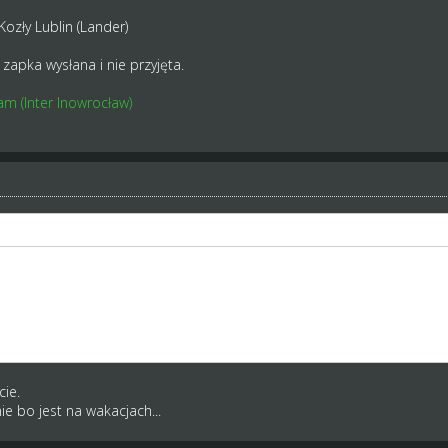
 Kozły Lublin (Lander)
zapka wysłana i nie przyjęta.
m (Inter Inowrocław)
iemy Was III
- Kozły Lublin (Lander)
, zapka wysłana i nie przyjęta.
cie.
ie bo jest na wakacjach...