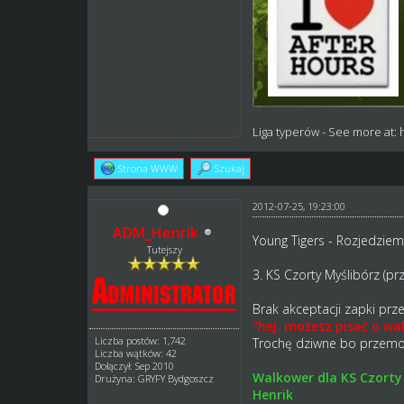
Liga typerów
- See more at:
Strona WWW
Szukaj
2012-07-25, 19:23:00
ADM_Henrik
Young Tigers - Rozjedzie
Tutejszy
3. KS Czorty Myślibórz (p
Brak akceptacji zapki pr
"hej. możesz pisać o wa
Liczba postów: 1,742
Trochę dziwne bo przemof
Liczba wątków: 42
Dołączył: Sep 2010
Walkower dla KS Czorty
Drużyna: GRYFY Bydgoszcz
Henrik