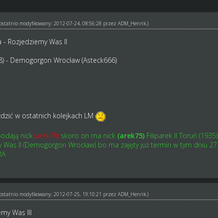
ł ostatnio modyfikowany: 2012-07-24, 08:56:28 przez
ADM_Henrik
.)
 - Rozjedziemy Was II
ek78) - Demogorgon Wrocław (Asteck666)
ździć w ostatnich kolejkach LM
odają nick
(arek78)
skoro on ma nick
(arek75)
Filiparek II Toruń (1935)
Was II (Demogorgon Wrocław) bo ma zajęty już termin w tym dniu 27.07
RA
ł ostatnio modyfikowany: 2012-07-25, 19:10:21 przez
ADM_Henrik
.)
my Was III