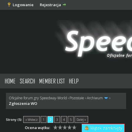
Logowanie
Rejestracja
HOME
SEARCH
MEMBER LIST
HELP
Oficjalne forum gry Speedway-World
›
Pozostałe
›
Archiwum
›
Zgłoszenia WO
Strony (5):
« Wstecz
1
2
3
4
5
Dalej »
Ocena wątku:
Wątek zamknięty