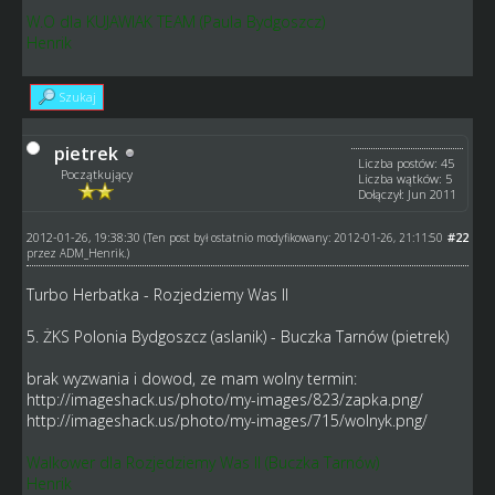
W.O dla KUJAWIAK TEAM (Paula Bydgoszcz)
Henrik
Szukaj
pietrek
Liczba postów: 45
Początkujący
Liczba wątków: 5
Dołączył: Jun 2011
2012-01-26, 19:38:30
#22
(Ten post był ostatnio modyfikowany: 2012-01-26, 21:11:50
przez
ADM_Henrik
.)
Turbo Herbatka - Rozjedziemy Was II
5. ŻKS Polonia Bydgoszcz (aslanik) - Buczka Tarnów (pietrek)
brak wyzwania i dowod, ze mam wolny termin:
http://imageshack.us/photo/my-images/823/zapka.png/
http://imageshack.us/photo/my-images/715/wolnyk.png/
Walkower dla Rozjedziemy Was II (Buczka Tarnów)
Henrik