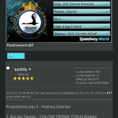
Pozdrawiam @ll
Szukaj
sothis
Liczba postów: 824
Mędrzec
Liczba wątków: 21
Dołączył: Sep 2010
Drużyna: Sparta Wrocław
2012-01-16, 09:46:40
#17
(Ten post był ostatnio modyfikowany: 2012-01-16, 20:02:24
przez
ADM_Henrik
.)
Rozjedziemy was II - Anielska Gwardia
5. Buczka Tarnów - STALOWE PIERNIKI TORUŃ (Kiełpin)