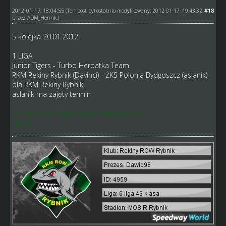
2012-01-17, 18:04:55
#18
(Ten post był ostatnio modyfikowany: 2012-01-17, 19:43:32
przez
ADM_Henrik
.)
5 kolejka 20.01.2012
1 LIGA
Junior Tigers - Turbo Herbatka Team
RKM Rekiny Rybnik (Davinci) - ŻKS Polonia Bydgoszcz (aslanik)
dla RKM Rekiny Rybnik
aslanik ma zajęty termin
WO dla Junior Tigers (RKM Rekiny Rybnik)
Henrik