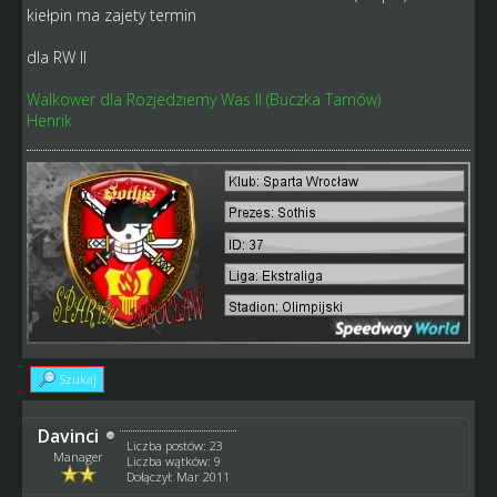
kiełpin ma zajety termin
dla RW II
Walkower dla Rozjedziemy Was II (Buczka Tarnów)
Henrik
Szukaj
Davinci
Liczba postów: 23
Manager
Liczba wątków: 9
Dołączył: Mar 2011