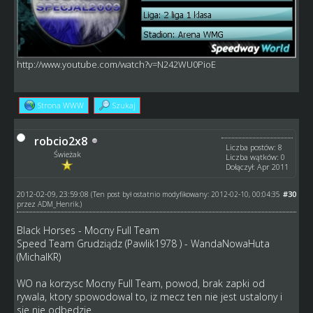
http://www.youtube.com/watch?v=N242WU0PioE
Strona WWW
Szukaj
robcio2x8
Liczba postów: 8
Świeżak
Liczba wątków: 0
Dołączył: Apr 2011
2012-02-09, 23:59:08
#30
(Ten post był ostatnio modyfikowany: 2012-02-10, 00:04:35
przez
ADM_Henrik
.)
Black Horses - Mocny Full Team
Speed Team Grudziądz (Pawlik1978 ) - WandaNowaHuta
(MichalKR)
WO na korzysc Mocny Full Team, powod, brak zapki od
rywala, ktory spowodowal to, iz mecz ten nie jest ustalony i
sie nie odbedzie.