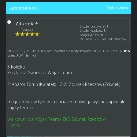
Zgłoszenia WO
Tryb drzewa
Zdunek
Liczba postów: 901
Tutejszy
Liczba wątków: 8
Dołączył: Sep 2010
Drużyna: ZKS Zdunek Rzeszów
2012-01-15, 21:51:58
#16
(Ten post był ostatnio modyfikowany: 2012-01-15, 22:50:32
przez
ADM_Henrik
.)
5 kolejka
Krzyżacka Gwardia - Wojak Team
2. Apator Toruń (Kwiatek) - ZKS Zdunek Rzeszów (Zdunek)
ma juz mecz w tym dniu chcialem nawet ja wyslac zapke ale
zajety termin....
Walkower dla Wojak Team ( ZKS Zdunek Rzeszów)
Henrik