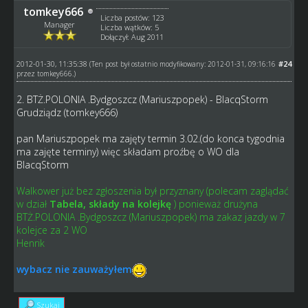
tomkey666
Liczba postów: 123
Manager
Liczba wątków: 5
Dołączył: Aug 2011
2012-01-30, 11:35:38
#24
(Ten post był ostatnio modyfikowany: 2012-01-31, 09:16:16
przez
tomkey666
.)
2. BTŻ.POLONIA .Bydgoszcz (Mariuszpopek) - BlacqStorm
Grudziądz (tomkey666)
pan Mariuszpopek ma zajęty termin 3.02.(do konca tygodnia
ma zajęte terminy) więc składam proźbę o WO dla
BlacqStorm
Walkower już bez zgłoszenia był przyznany (polecam zaglądać
w dział
Tabela, składy na kolejkę
) ponieważ drużyna
BTŻ.POLONIA .Bydgoszcz (Mariuszpopek) ma zakaz jazdy w 7
kolejce za 2 WO
Henrik
wybacz nie zauważyłem
Szukaj