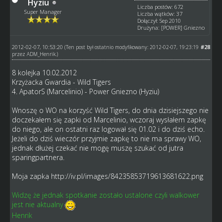
Hyziu
Liczba postów: 672
Super Manager
Liczba wątków: 37
Dołączył: Sep 2010
Drużyna: [POWER] Gniezno
2012-02-07, 10:53:20
#28
(Ten post był ostatnio modyfikowany: 2012-02-07, 19:23:19
przez
ADM_Henrik
.)
8 kolejka 10.02.2012
Krzyżacka Gwardia - Wild Tigers
4. ApatorS (Marcelinio) - Power Gniezno (Hyziu)
Wnoszę o WO na korzyść Wild Tigers, do dnia dzisiejszego nie
doczekałem się zapki od Marcelinio, wczoraj wysłałem zapkę
do niego, ale on ostatni raz logował się 01.02 i do dziś echo.
Jeżeli do dziś wieczór przyjmie zapkę to nie ma sprawy WO,
jednak dłużej czekać nie mogę muszę szukać od jutra
sparingpartnera.
Moja zapka
http://iv.pl/images/84235853719613681622.png
Widzę że jednak spotkanie zostało ustalone czyli walkower
jest nie aktualny
Henrik