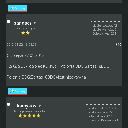
Szukaj
sandacz
Liczba postów: 12
Początkujący
Liczba wątków: 0
Dołączył: Apr 2011
2012-01-22, 13:05:02
#19
6 kolejka 27.01.2012.
1.SKŻ SOLPIR Solec KUJawski-Polonia BDG(Bartas18BDG)
Polonia BDG(Bartas18BDG)-jest nieaktywna
Szukaj
kamykov
Liczba postów: 1,709
Niepoprawny patriota
Liczba wątków: 54
Dołączył: Jan 2011
Drużyna: Krzyżacy R3