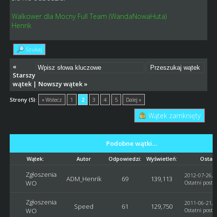
Walkower dla Mocny Full Team (WandaNowaHuta)
Henrik
Szukaj
«
Starszy
wątek
|
Nowszy wątek
»
Strony (5):
« Wstecz
1
2
3
4
5
Dalej »
Wątek zamknięty
Podobne wątki…
Wątek:
Autor
Odpowiedzi:
Wyświetleń:
Ostatn
Zgłoszenia
2012-07-26, 1
ADM_Henrik
69
139,113
WO
Ostatni post
:
Zgłoszenia
2011-06-21, 2
Speed
61
129,750
WO
Ostatni post
: