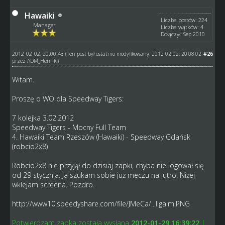
Hawaiki
Liczba postów: 224
Manager
Liczba wątków: 4
Dołączył: Sep 2010
2012-02-02, 20:00:43
#26
(Ten post był ostatnio modyfikowany: 2012-02-02, 20:08:02
przez
ADM_Henrik
.)
Witam.
Proszę o WO dla Speedway Tigers:
7 kolejka 3.02.2012
Speedway Tigers - Mocny Full Team
4. Hawaiki Team Rzeszów (Hawaiki) - Speedway Gdańsk
(robcio2x8)
Robcio2x8 nie przyjął do dzisiaj zapki, chyba nie logował się
od 29 stycznia. Ja szukam sobie już meczu na jutro. Niżej
wklejam screena. Pozdro.
http://www10.speedyshare.com/file/JMeCa/...ligalm.PNG
Potwierdzam zapka została wysłana
2012-01-29 16:39:22
|