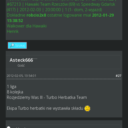
#67213 | Hawaiki Team Rzeszów (69) vs Speedway Gdańsk
(417) | 2012-02-03 | 20:00:00 | 1 (1- dom, 2-wyjazd)
Dokładnie
robcio2x8
ostatnie logowanie miał
2012-01-29
15:38:52
Walkower dla Hawaiki
Henrik
Szukaj
Asteck666
Gość
2012-02-05, 13:54:01
#27
1 liga
8 kolejka
Rozjedziemy Was III - Turbo Herbatka Team
Ekipa Turbo herbatki nie wystawiła składu