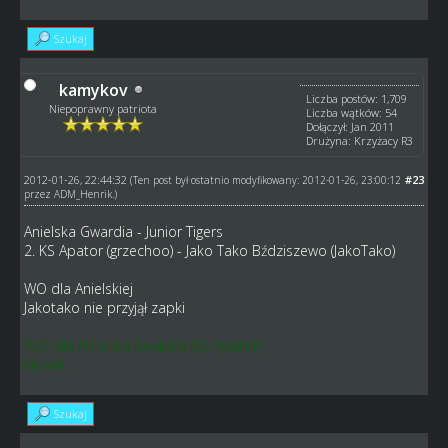
Szukaj
kamykov
Liczba postów: 1,709
Niepoprawny patriota
Liczba wątków: 54
Dołączył: Jan 2011
Drużyna: Krzyżacy R3
2012-01-26, 22:44:32
#23
(Ten post był ostatnio modyfikowany: 2012-01-26, 23:00:12
przez
ADM_Henrik
.)
Anielska Gwardia - Junior Tigers
2. KS Apator (grzechoo) - Jako Tako Bździszewo (JakoTako)
WO dla Anielskiej
Jakotako nie przyjął zapki
W.O dla Anielska Gwardia (KS Apator)
Henrik
Szukaj