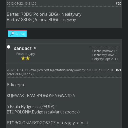
2012-01-22, 13:21:05
#20
Bartas17BDG (Polonia BDG) - nieaktywny
Bartas18BDG (Polonia BDG) - aktywny
Szukaj
sandacz
Liczba postów: 12
Początkujący
Liczba wątków: 0
Dołączył: Apr 2011
2012-01-23, 18:22:44
#21
(Ten post był ostatnio modyfikowany: 2012-01-23, 19:29:09
przez
ADM_Henrik
.)
6. kolejka
KUJAWIAK TEAM-BYDGOSKA GWARDIA
5.Paula Bydgoszcz(PAULA)-
BTŻ.POLONIA.Bydgoszcz(Mariuszpopek)
BTŻ.BOLONIA.BYDGOSZCZ ma zajęty termin.