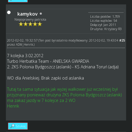
kamykov
Liczba postów: 1,709
Niepoprawny patriota
Liczba wątków: 54
Dołączył: Jan 2011
Drużyna: Krzyżacy R3
2012-02-02, 19:32:57
#25
(Ten post był ostatnio modyfikowany: 2012-02-02, 19:43:04
przez
ADM_Henrik
.)
7 kolejka 3.02.2012
Turbo Herbatka Team - ANIELSKA GWARDIA
2. ŻKS Polonia Bydgoszcz (aslanik) - KS Adriana Toruń (adja)
WO dla Anielskiej. Brak zapki od aslanika
Tutaj ta sama sytuacja jak wyżej walkower już wcześniej był
przyznany ponieważ drużyna ŻKS Polonia Bydgoszcz (aslanik)
ma zakaz jazdy w 7 kolejce za 2 WO
Henrik
Szukaj