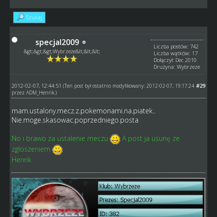
Szukaj
specjal2009
Liczba postów: 742
&gt;&gt;&gt;Wybrzeże&lt;&lt;&lt;
Liczba wątków: 17
Dołączył: Dec 2010
Drużyna: Wybrzeze
2012-02-07, 12:44:51
#29
(Ten post był ostatnio modyfikowany: 2012-02-07, 19:17:24
przez
ADM_Henrik
.)
mam.ustalony.mecz.z.pokemonami.na.piatek..
Nie.moge.skasowac.poprzedniego.posta
No i brawo za ustalenie meczu
A post ja usunę ze
zgłoszeniem
Henrik