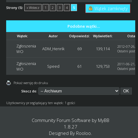
Strony (5):
« Wstecz
1
2
3
4
5
Wątek zamknięty
Podobne wątki…
Wątek:
Autor
Odpowiedzi:
Wyświetleń:
Ostatn
Zgłoszenia
2012-07-26, 1
ADM_Henrik
69
139,114
WO
Ostatni post
:
Zgłoszenia
2011-06-21, 2
Speed
61
129,753
WO
Ostatni post
:
Pokaż wersję do druku
Skocz do:
Użytkownicy przeglądający ten wątek: 1 gości
Community Forum Software by
MyBB
1.8.27
Designed By
Rooloo
.