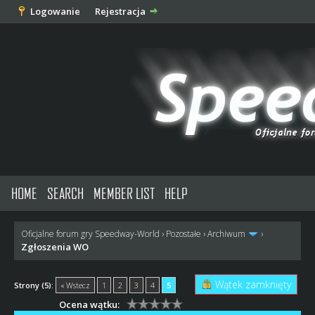
Logowanie
Rejestracja
HOME
SEARCH
MEMBER LIST
HELP
Oficjalne forum gry Speedway-World
›
Pozostałe
›
Archiwum
›
Zgłoszenia WO
Wątek zamknięty
Strony (5):
« Wstecz
1
2
3
4
5
Ocena wątku: