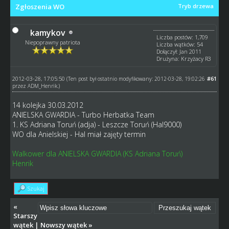
Zgłoszenia WO
Tryb drzewa
kamykov
Liczba postów: 1,709
Niepoprawny patriota
Liczba wątków: 54
Dołączył: Jan 2011
Drużyna: Krzyżacy R3
2012-03-28, 17:05:50
#61
(Ten post był ostatnio modyfikowany: 2012-03-28, 19:02:26
przez
ADM_Henrik
.)
14 kolejka 30.03.2012
ANIELSKA GWARDIA - Turbo Herbatka Team
1. KS Adriana Toruń (adja) - Leszcze Toruń (Hal9000)
WO dla Anielskiej - Hal miał zajęty termin
Walkower dla ANIELSKA GWARDIA (KS Adriana Toruń)
Henrik
Szukaj
«
Starszy
wątek
|
Nowszy wątek
»