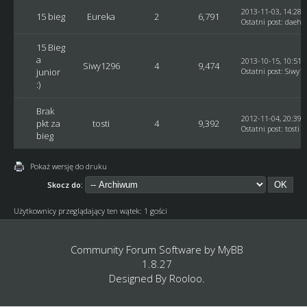
2013-11-03, 14:28:
15 bieg
Eureka
2
6,791
Ostatni post
:
daehn
15 Bieg
a
2013-10-15, 10:51:
Siwy1296
4
9,474
junior
Ostatni post
:
Siwy1
:)
Brak
2012-11-04, 20:39:
pkt za
tosti
4
9,392
Ostatni post
:
tosti
bieg
Pokaż wersję do druku
Skocz do:
Użytkownicy przeglądający ten wątek: 1 gości
Community Forum Software by
MyBB
1.8.27
Designed By
Rooloo
.