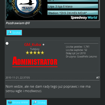
Pozdrawiam @ll
Szukaj
GM_Kuba
Liczba postów: 1,741
Tutejszy
Liczba wątków: 52
Dołączył: Jul 2010
Drużyna: GoodFells Leszno
2010-11-21, 22:37:05
#7
Nom widze, ale nie dam rady tego juz poprawic i nie ma
sensu wgle i mozliwosci.
Strona WWW
Szukaj