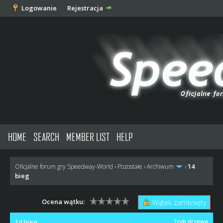
Logowanie
Rejestracja
HOME
SEARCH
MEMBER LIST
HELP
14
Oficjalne forum gry Speedway-World
›
Pozostałe
›
Archiwum
›
bieg
Ocena wątku:
Wątek zamknięty
14 bieg
Tryb drzewa