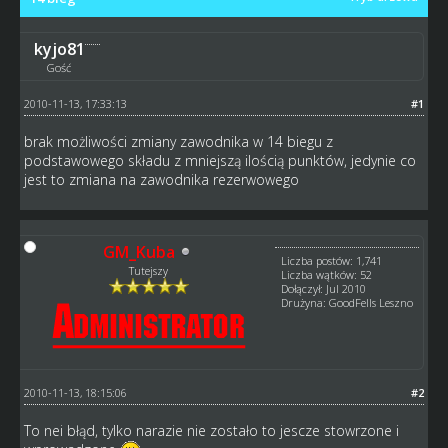
kyjo81
Gość
2010-11-13, 17:33:13
#1
brak możliwości zmiany zawodnika w 14 biegu z
podstawowego składu z mniejszą ilością punktów, jedynie co
jest to zmiana na zawodnika rezerwowego
GM_Kuba
Liczba postów: 1,741
Tutejszy
Liczba wątków: 52
Dołączył: Jul 2010
Drużyna: GoodFells Leszno
2010-11-13, 18:15:06
#2
To nei błąd, tylko narazie nie zostało to jescze stowrzone i