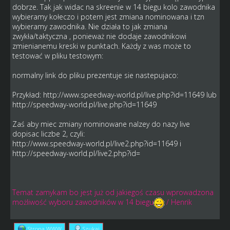
dobrze. Tak jak widac na skreenie w 14 biegu kolo zawodnika
wybieramy kołeczo i potem jest zmiana nominowana i tzn
wybieramy zawodnika. Nie działa to jak zmiana
zwykła/taktyczna , ponieważ nie dodaje zawodnikowi
zmienianemu kreski w punktach. Każdy z was może to
testować w pliku testowym:
normalny link do pliku prezentuje sie nastepujaco:
Przykład:
http://www.speedway-world.pl/live.php?id=11649
lub
http://speedway-world.pl/live.php?id=11649
Zaś aby miec zmiany nominowane nalzey do nazy live
dopisac liczbe 2, czyli:
http://www.speedway-world.pl/live2.php?id=11649
i
http://speedway-world.pl/live2.php?id
=
Temat zamykam bo jest już od jakiegoś czasu wprowadzona
możliwość wyboru zawodników w 14 biegu
/ Henrik
Strona WWW
Szukaj