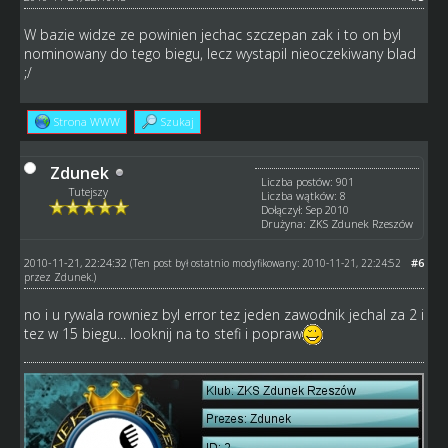
W bazie widze ze powinien jechac szczepan zak i to on byl
nominowany do tego biegu, lecz wystapil nieoczekiwany blad
;/
Strona WWW
Szukaj
Zdunek
Liczba postów: 901
Tutejszy
Liczba wątków: 8
Dołączył: Sep 2010
Drużyna: ZKS Zdunek Rzeszów
2010-11-21, 22:24:32
#6
(Ten post był ostatnio modyfikowany: 2010-11-21, 22:24:52
przez
Zdunek
.)
no i u rywala rowniez byl error tez jeden zawodnik jechal za 2 i
tez w 15 biegu... looknij na to stefi i popraw