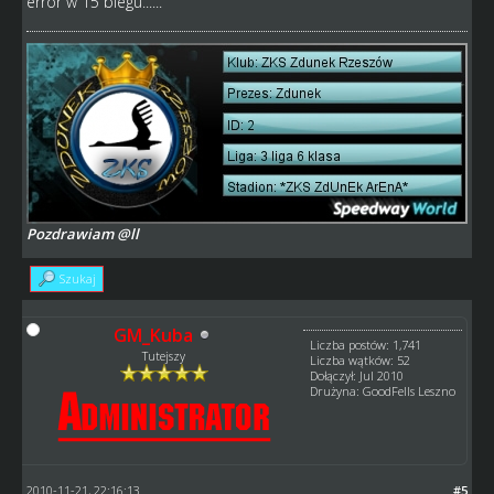
error w 15 biegu......
Pozdrawiam @ll
Szukaj
GM_Kuba
Liczba postów: 1,741
Tutejszy
Liczba wątków: 52
Dołączył: Jul 2010
Drużyna: GoodFells Leszno
2010-11-21, 22:16:13
#5