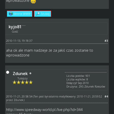
wprowadzone
Strona WWW
Szukaj
kyjo81
Gość
2010-11-13, 19:18:37
#3
aha ok ale mam nadzieje że za jakiś czas zostanie to
wprowadzone
Zdunek
Liczba postów: 901
Tutejszy
Liczba wątków: 8
Dołączył: Sep 2010
Drużyna: ZKS Zdunek Rzeszów
2010-11-21, 20:58:54
#4
(Ten post był ostatnio modyfikowany: 2010-11-21, 20:59:52
przez
Zdunek
.)
http://www.speedway-world.pl
./live.php?id=344