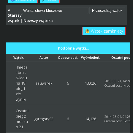
«
Starszy
wątek
|
Nowszy wątek
»
Wątek zamknięty
Podobne wątki…
Wątek:
Autor
Odpowiedzi:
Wyświetleń:
Ostatni post
4mecz
- brak
składu
2016-03-21, 14:24:
na 18
szuwarek
6
13,026
Ostatni post
:
krope
bieg i
złe
wyniki
Ostatni
bieg z
2014-08-04, 04:25:
ggregory93
6
14,126
meczu
Ostatni post
:
Batpol
o 21