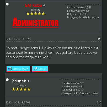
GM_Kuba
Liczba postów: 1,741
Tutejszy
Liczba wątków: 52
Dołączył: Jul 2010
Drużyna: GoodFells Leszno
2010-11-22, 15:51:26
#9
Po protu skrypt zamulił i jakby za ciezko mu szło liczenie pkt i
postanowił że mu sie nie chce i rozegrał tak, bede pracował
nad optymalizacją tego kodu.
Strona WWW
Szukaj
Zdunek
Liczba postów: 901
Tutejszy
Liczba wątków: 8
Dołączył: Sep 2010
Drużyna: ZKS Zdunek Rzeszów
2010-11-22, 18:57:09
#10