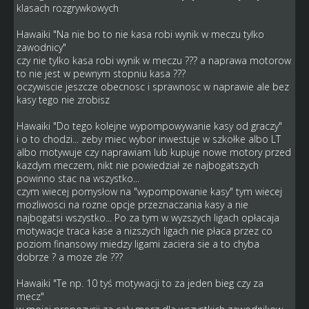
klasach rozgrywkowych
Hawaiki "Na nie bo to nie kasa robi wynik w meczu tylko
zawodnicy"
czy nie tylko kasa robi wynik w meczu ??? a naprawa motorow
to nie jest w pewnym stopniu kasa ???
oczywiscie jeszcze obecnosc i sprawnosc w naprawie ale bez
kasy tego nie zrobisz
Hawaiki "Do tego kolejne wypompowywanie kasy od graczy"
i o to chodzi... zeby miec wybor inwestuje w szkołke albo LT
albo motywuje czy naprawiam lub kupuje nowe motory przed
kazdym meczem, nikt nie powiedział ze najbogatszych
powinno stac na wszystko...
czym wiecej pomysłow na "wypompowanie kasy" tym wiecej
mozliwosci na rozne opcje przeznaczania kasy a nie
najbogatsi wszystko... Po za tym w wyzszych ligach opłacaja
motywacje traca kase a nizszych ligach nie płaca przez co
poziom finansowy miedzy ligami zaciera sie a to chyba
dobrze ? a moze zle ???
Hawaiki "Te np. 10 tyś motywacji to za jeden bieg czy za
mecz"