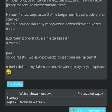
w mojej propozycji za cały mecz dla wszystkich zawodnikow
[przepraszam za niezrozumiałą tresc]
Hawaiki "8 tyś, więc tu za 0,04 w biegu mieli by już podwojoną
stawkę."
nikt nie powiedział zeby motywowac zawodnikow na kazdy
mecz...
guti "Sam pomysl ok, ale nie za kase!!!!"
a za co ?
guti
co do reszty Twojej wypowiedzi to jest ona nie na temat
mineła doba - myslałem ze bedzie wiecej krytycznych wpisow
Szukaj
«
Starszy
wątek
|
Nowszy wątek
»
Wątek zamknięty