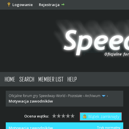
Logowanie
Rejestracja
HOME
SEARCH
MEMBER LIST
HELP
Oficjalne forum gry Speedway-World
›
Pozostałe
›
Archiwum
›
Motywacja zawodników
Ocena wątku:
Wątek zamknięty
Motywacja zawodników
Tryb normalny