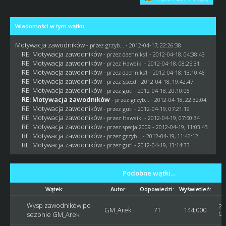
Wiadomości w tym wątku
Motywacja zawodników
- przez
grzyb...
- 2012-04-17, 22:26:38
RE: Motywacja zawodników
- przez
daehniks1
- 2012-04-18, 04:38:43
RE: Motywacja zawodników
- przez
Hawaiki
- 2012-04-18, 08:25:31
RE: Motywacja zawodników
- przez
daehniks1
- 2012-04-18, 13:10:46
RE: Motywacja zawodników
- przez
Speed
- 2012-04-18, 19:42:47
RE: Motywacja zawodników
- przez
guti
- 2012-04-18, 20:10:06
RE: Motywacja zawodników
- przez
grzyb...
- 2012-04-18, 22:32:04
RE: Motywacja zawodników
- przez
guti
- 2012-04-19, 07:21:19
RE: Motywacja zawodników
- przez
Hawaiki
- 2012-04-19, 07:50:34
RE: Motywacja zawodników
- przez
specjal2009
- 2012-04-19, 11:03:43
RE: Motywacja zawodników
- przez
grzyb...
- 2012-04-19, 11:46:12
RE: Motywacja zawodników
- przez
guti
- 2012-04-19, 13:14:33
Podobne wątki…
Wątek:
Autor
Odpowiedzi:
Wyświetleń:
Wysp zawodników po
20
GM_Arek
71
144,000
sezonie GM_Arek
Os