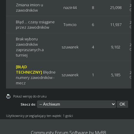
Zmiana imion u
20
nazir44
8
25,098
zawodników
Os
Błąd ... czasy osiągane
20
Tomcio
6
11,937
przez zawodników
Os
Brak wyboru
zawodników
20
szuwarek
4
9,102
zapraszanych a
Os
turniej
[BŁĄD
TECHNICZNY]
Błędne
20
szuwarek
1
5,185
numery zawodników -
Os
mecz
Pokaż wersję do druku
Skocz do:
Użytkownicy przeglądający ten wątek: 1 gości
Community Forum Software by
MyBB