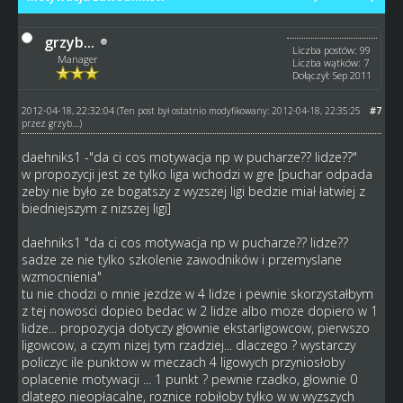
grzyb...
Liczba postów: 99
Manager
Liczba wątków: 7
Dołączył: Sep 2011
2012-04-18, 22:32:04
#7
(Ten post był ostatnio modyfikowany: 2012-04-18, 22:35:25
przez
grzyb...
.)
daehniks1 -"da ci cos motywacja np w pucharze?? lidze??"
w propozycji jest ze tylko liga wchodzi w gre [puchar odpada
zeby nie było ze bogatszy z wyzszej ligi bedzie miał łatwiej z
biedniejszym z nizszej ligi]
daehniks1 "da ci cos motywacja np w pucharze?? lidze??
sadze ze nie tylko szkolenie zawodników i przemyslane
wzmocnienia"
tu nie chodzi o mnie jezdze w 4 lidze i pewnie skorzystałbym
z tej nowosci dopieo bedac w 2 lidze albo moze dopiero w 1
lidze... propozycja dotyczy głownie ekstarligowcow, pierwszo
ligowcow, a czym nizej tym rzadziej... dlaczego ? wystarczy
policzyc ile punktow w meczach 4 ligowych przyniosłoby
oplacenie motywacji ... 1 punkt ? pewnie rzadko, głownie 0
dlatego nieopłacalne, roznice robiłoby tylko w w wyzszych