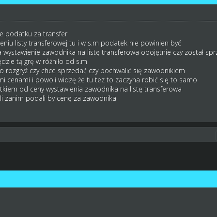
 podatku za transfer
iu listy transferowej tu i w s.m podatek nie powinien być
a wystawienie zawodnika na listę transferowa obojętnie czy został spr
ędzie tą grę w różniło od s.m
ko rozgryź czy chce sprzedać czy pochwalić się zawodnikiem
mi cenami i powoli widzę że tu tez to zaczyna robić się to samo
tkiem od ceny wystawienia zawodnika na listę transferowa
ili zanim podali by cenę za zawodnika