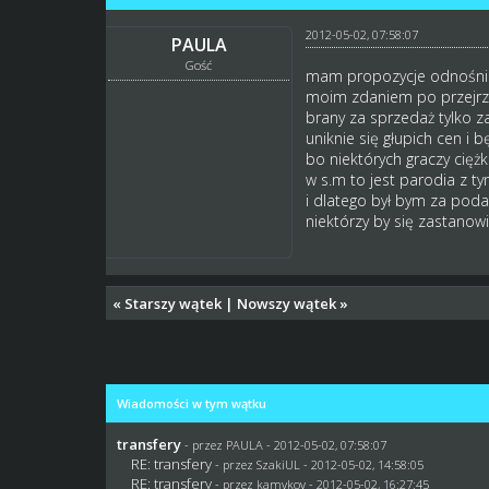
2012-05-02, 07:58:07
PAULA
Gość
mam propozycje odnośnie
moim zdaniem po przejrzen
brany za sprzedaż tylko z
uniknie się głupich cen i b
bo niektórych graczy cięż
w s.m to jest parodia z ty
i dlatego był bym za poda
niektórzy by się zastanow
«
Starszy wątek
|
Nowszy wątek
»
Wiadomości w tym wątku
transfery
- przez PAULA - 2012-05-02, 07:58:07
RE: transfery
- przez
SzakiUL
- 2012-05-02, 14:58:05
RE: transfery
- przez
kamykov
- 2012-05-02, 16:27:45