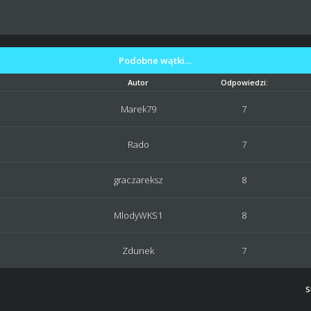
Podobne wątki…
Autor
Odpowiedzi:
Marek79
7
Rado
7
graczareksz
8
MlodyWKS1
8
Zdunek
7
S