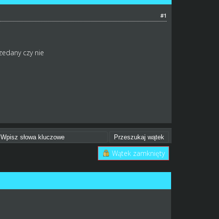
#1
zedany czy nie
Wątek zamknięty