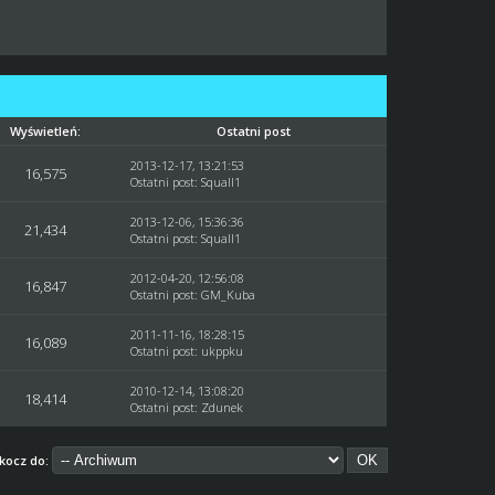
Wyświetleń:
Ostatni post
2013-12-17, 13:21:53
16,575
Ostatni post
:
Squall1
2013-12-06, 15:36:36
21,434
Ostatni post
:
Squall1
2012-04-20, 12:56:08
16,847
Ostatni post
:
GM_Kuba
2011-11-16, 18:28:15
16,089
Ostatni post
:
ukppku
2010-12-14, 13:08:20
18,414
Ostatni post
:
Zdunek
kocz do: