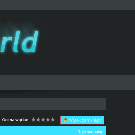
Ocena wątku:
Wątek zamknięty
Tryb normalny