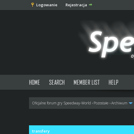
Logowanie
Rejestracja
HOME
SEARCH
MEMBER LIST
HELP
Oficjalne forum gry Speedway-World
›
Pozostałe
›
Archiwum
0 głosów - średnia: 0
1
2
3
4
5
transfery