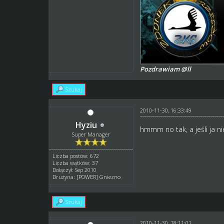
Pozdrawiam @ll
Szukaj
2010-11-30, 16:33:49
Hyziu
hmmm no tak, a jeśli ja ni
Super Manager
Liczba postów: 672
Liczba wątków: 37
Dołączył: Sep 2010
Drużyna: [POWER] Gniezno
Szukaj
2010-11-30, 18:11:01