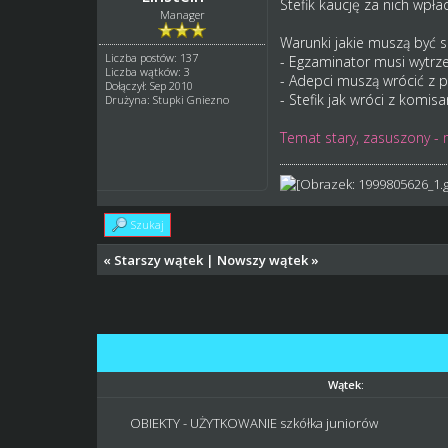
Stefik kaucję za nich wpła
Manager
Warunki jakie muszą być s
Liczba postów: 137
- Egzaminator musi wytrzeź
Liczba wątków: 3
- Adepci muszą wrócić z p
Dołączył: Sep 2010
- Stefik jak wróci z komis
Drużyna: Stupki Gniezno
Temat stary, zasuszony - 
Szukaj
«
Starszy wątek
|
Nowszy wątek
»
Wątek:
OBIEKTY - UŻYTKOWANIE szkółka juniorów