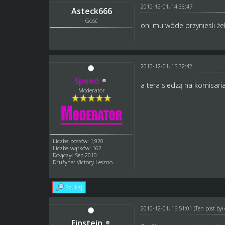
2010-12-01, 14:33:47
Asteck666
Gość
oni mu wóde przyniesli że
2010-12-01, 15:32:42
Speed
a tera siedzą na komisaria
Moderator
Liczba postów: 1,920
Liczba wątków: 162
Dołączył: Sep 2010
Drużyna: Victory Leszno
Szukaj
2010-12-01, 15:51:01
(Ten post by
Einstein