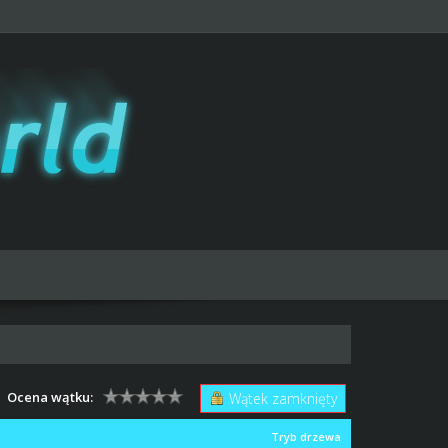
Ocena wątku:
Wątek zamknięty
Tryb drzewa