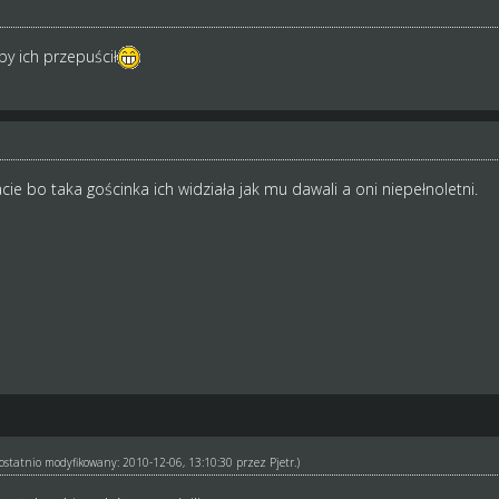
by ich przepuścił
cie bo taka gościnka ich widziała jak mu dawali a oni niepełnoletni.
ł ostatnio modyfikowany: 2010-12-06, 13:10:30 przez
Pjetr
.)