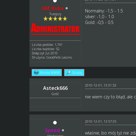
GM_Kuba
Normalny: -1,5 - 1.5
Tutejszy
silver: -1,0 - 1.0
Gold: -0,5 - 0.5
Liczba postów: 1,741
Liczba wątków: 52
Dołączył: Jul 2010
Drużyna: GoodFells Leszno
Strona WWW
Szukaj
2010-12-01, 13:31:53
Asteck666
Gość
nie wiem czy to błąd, ale 
2010-12-01, 13:57:35
Speed
właśnie, bo mój tyż nie zd
Moderator