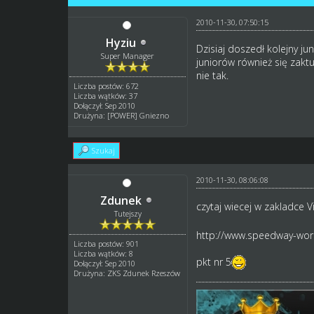
2010-11-30, 07:50:15
Hyziu
Dzisiaj doszedł kolejny ju
Super Manager
juniorów również się zaktu
nie tak.
Liczba postów: 672
Liczba wątków: 37
Dołączył: Sep 2010
Drużyna: [POWER] Gniezno
Szukaj
2010-11-30, 08:06:08
Zdunek
czytaj wiecej w zakladce 
Tutejszy
http://www.speedway-worl
Liczba postów: 901
Liczba wątków: 8
pkt nr 5
Dołączył: Sep 2010
Drużyna: ZKS Zdunek Rzeszów