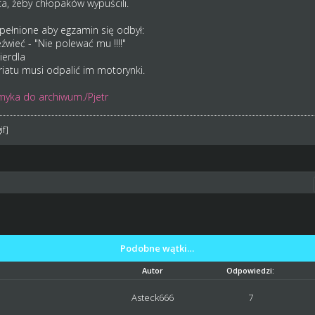
ca, żeby chłopaków wypuścili.
pełnione aby egzamin się odbył:
wieć - "Nie polewać mu !!!!"
ierdla
ariatu musi odpalić im motorynki.
myka do archiwum./Pjetr
Podobne wątki…
Autor
Odpowiedzi:
Asteck666
7