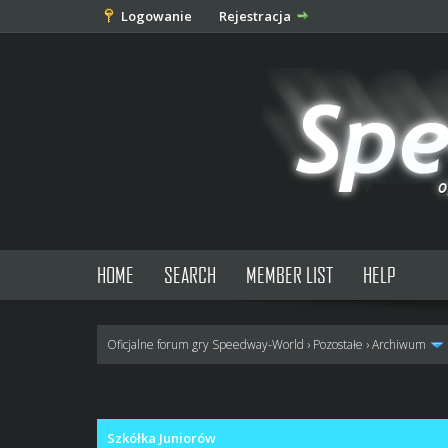
Logowanie
Rejestracja
HOME
SEARCH
MEMBER LIST
HELP
Oficjalne forum gry Speedway-World
›
Pozostałe
›
Archiwum
0 głosów - średnia: 0
1
2
3
4
5
Szkółka Juniorów