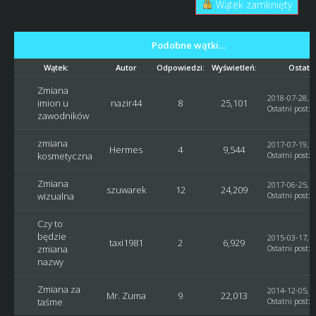
Wątek zamknięty
Podobne wątki…
Wątek:
Autor
Odpowiedzi:
Wyświetleń:
Ostatni
Zmiana
2018-07-28, 1
imion u
nazir44
8
25,101
Ostatni post
:
zawodników
zmiana
2017-07-19, 0
Hermes
4
9,544
kosmetyczna
Ostatni post
:
Zmiana
2017-06-25, 0
szuwarek
12
24,209
wizualna
Ostatni post
:
Czy to
będzie
2015-03-17, 2
taxi1981
2
6,929
zmiana
Ostatni post
:
nazwy
Zmiana za
2014-12-05, 2
Mr. Zuma
9
22,013
taśme
Ostatni post
: