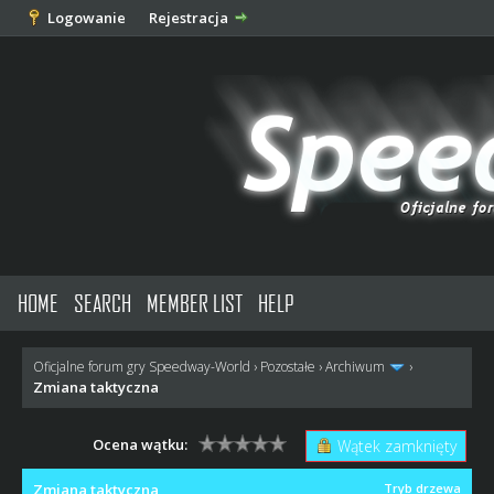
Logowanie
Rejestracja
HOME
SEARCH
MEMBER LIST
HELP
Oficjalne forum gry Speedway-World
›
Pozostałe
›
Archiwum
›
Zmiana taktyczna
Ocena wątku:
Wątek zamknięty
Zmiana taktyczna
Tryb drzewa