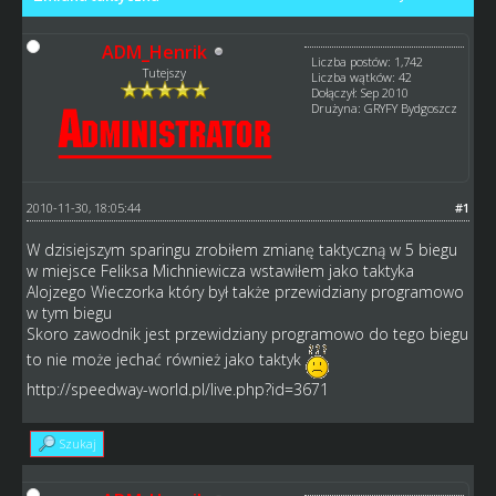
ADM_Henrik
Liczba postów: 1,742
Tutejszy
Liczba wątków: 42
Dołączył: Sep 2010
Drużyna: GRYFY Bydgoszcz
2010-11-30, 18:05:44
#1
W dzisiejszym sparingu zrobiłem zmianę taktyczną w 5 biegu
w miejsce Feliksa Michniewicza wstawiłem jako taktyka
Alojzego Wieczorka który był także przewidziany programowo
w tym biegu
Skoro zawodnik jest przewidziany programowo do tego biegu
to nie może jechać również jako taktyk
http://speedway-world.pl/live.php?id=3671
Szukaj