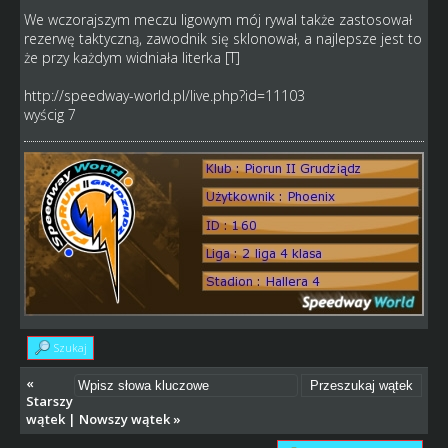
We wczorajszym meczu ligowym mój rywal także zastosował
rezerwę taktyczną, zawodnik się sklonował, a najlepsze jest to
że przy każdym widniała literka [T]
http://speedway-world.pl/live.php?id=11103
wyścig 7
Szukaj
«
Starszy
wątek
|
Nowszy wątek
»