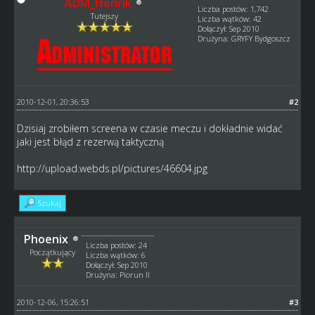
ADM_Henrik
Liczba postów: 1,742
Tutejszy
Liczba wątków: 42
Dołączył: Sep 2010
Drużyna: GRYFY Bydgoszcz
2010-12-01, 20:36:53
#2
Dzisiaj zrobiłem screena w czasie meczu i dokładnie widać
jaki jest błąd z rezerwą taktyczną
http://upload.webds.pl/pictures/46604.jpg
Szukaj
Phoenix
Liczba postów: 24
Początkujący
Liczba wątków: 6
Dołączył: Sep 2010
Drużyna: Piorun II
2010-12-06, 15:26:51
#3