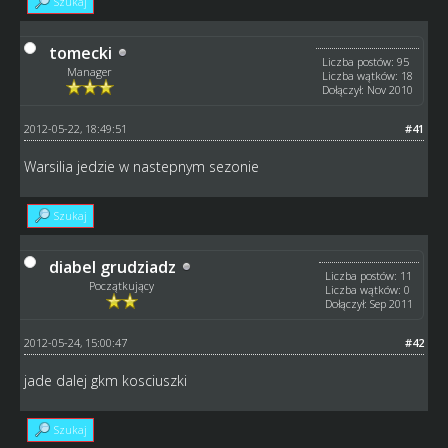
Szukaj
tomecki
Liczba postów: 95
Manager
Liczba wątków: 18
Dołączył: Nov 2010
2012-05-22, 18:49:51
#41
Warsilia jedzie w nastepnym sezonie
Szukaj
diabel grudziadz
Liczba postów: 11
Początkujący
Liczba wątków: 0
Dołączył: Sep 2011
2012-05-24, 15:00:47
#42
jade dalej gkm kosciuszki
Szukaj