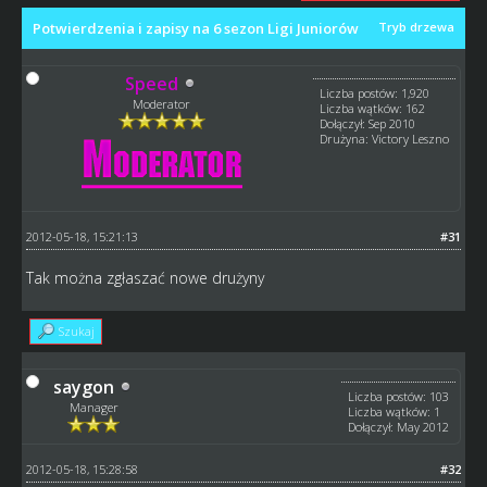
Potwierdzenia i zapisy na 6 sezon Ligi Juniorów
Tryb drzewa
Speed
Liczba postów: 1,920
Moderator
Liczba wątków: 162
Dołączył: Sep 2010
Drużyna: Victory Leszno
2012-05-18, 15:21:13
#31
Tak można zgłaszać nowe drużyny
Szukaj
saygon
Liczba postów: 103
Manager
Liczba wątków: 1
Dołączył: May 2012
2012-05-18, 15:28:58
#32