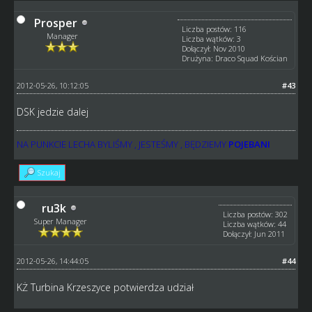
Prosper
Liczba postów: 116
Manager
Liczba wątków: 3
Dołączył: Nov 2010
Drużyna: Draco Squad Kościan
2012-05-26, 10:12:05
#43
DSK jedzie dalej
NA PUNKCIE LECHA BYLIŚMY , JESTEŚMY , BĘDZIEMY
POJEBANI
Szukaj
ru3k
Liczba postów: 302
Super Manager
Liczba wątków: 44
Dołączył: Jun 2011
2012-05-26, 14:44:05
#44
KŻ Turbina Krzeszyce potwierdza udział