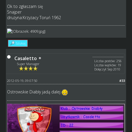
Ok to zgłaszam się
Snajper
drużyna:Krzyżacy Toruń 1962
Szukaj
Casaletto
Liczba postów: 256
Super Manager
Liczba wątków: 19
Dołączył: Sep 2010
2012-05-19, 09:07:50
#33
Ostrowskie Diabły jadą dalej