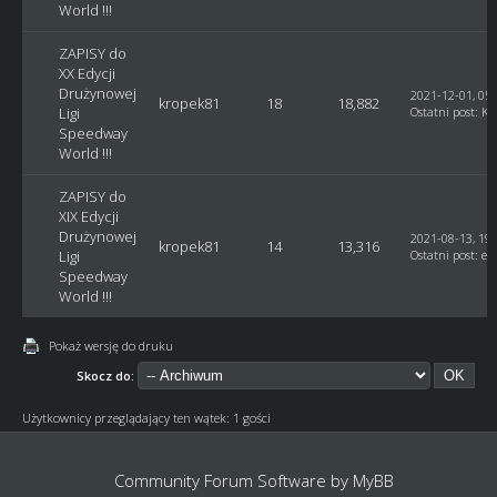
World !!!
ZAPISY do
XX Edycji
Drużynowej
2021-12-01, 05:
kropek81
18
18,882
Ligi
Ostatni post
:
Ku
Speedway
World !!!
ZAPISY do
XIX Edycji
Drużynowej
2021-08-13, 19:
kropek81
14
13,316
Ligi
Ostatni post
:
et
Speedway
World !!!
Pokaż wersję do druku
Skocz do:
Użytkownicy przeglądający ten wątek: 1 gości
Community Forum Software by
MyBB