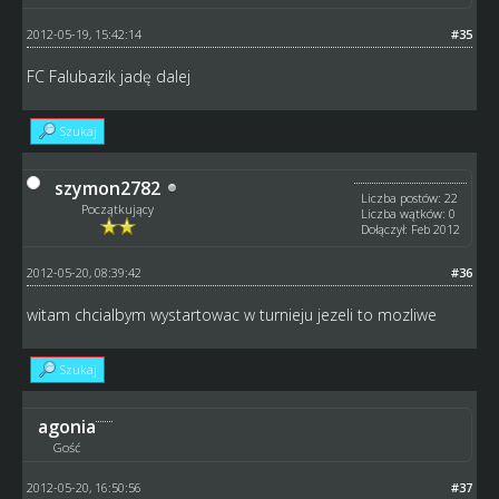
2012-05-19, 15:42:14
#35
FC Falubazik jadę dalej
Szukaj
szymon2782
Liczba postów: 22
Początkujący
Liczba wątków: 0
Dołączył: Feb 2012
2012-05-20, 08:39:42
#36
witam chcialbym wystartowac w turnieju jezeli to mozliwe
Szukaj
agonia
Gość
2012-05-20, 16:50:56
#37