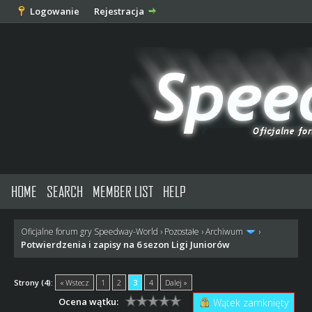
Logowanie
Rejestracja
HOME
SEARCH
MEMBER LIST
HELP
Oficjalne forum gry Speedway-World
›
Pozostałe
›
Archiwum
›
Potwierdzenia i zapisy na 6 sezon Ligi Juniorów
Strony (4):
« Wstecz
1
2
3
4
Dalej »
Ocena wątku:
Wątek zamknięty