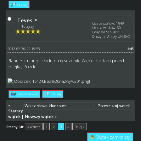
Szukaj
Teves
Liczba postów: 1,849
Tutejszy
Liczba wątków: 30
Dołączył: Sep 2011
Drużyna: Anioły UNIBAX
2012-05-30, 21:19:53
#45
Planuje zmianę składu na 6 sezonik, Więcej podam przed
kolejką; Pozder
Strona WWW
Szukaj
«
Starszy
wątek
|
Nowszy wątek
»
Strony (4):
« Wstecz
1
2
3
4
Dalej »
Wątek zamknięty