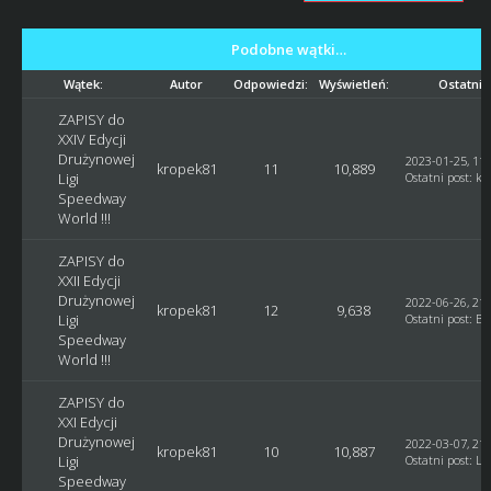
Podobne wątki…
Wątek:
Autor
Odpowiedzi:
Wyświetleń:
Ostatni 
ZAPISY do
XXIV Edycji
Drużynowej
2023-01-25, 11:
kropek81
11
10,889
Ligi
Ostatni post
:
kr
Speedway
World !!!
ZAPISY do
XXII Edycji
Drużynowej
2022-06-26, 21:
kropek81
12
9,638
Ligi
Ostatni post
:
Bl
Speedway
World !!!
ZAPISY do
XXI Edycji
Drużynowej
2022-03-07, 21:
kropek81
10
10,887
Ligi
Ostatni post
:
Lu
Speedway