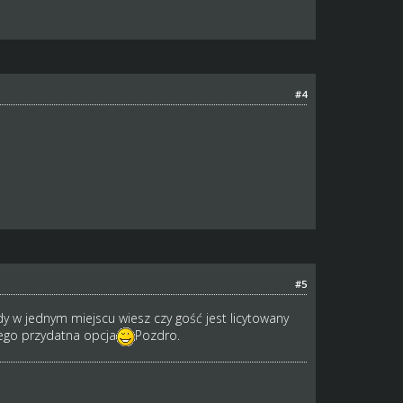
#4
#5
dy w jednym miejscu wiesz czy gość jest licytowany
dego przydatna opcja
Pozdro.