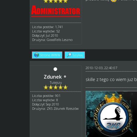
Liczba postów: 1,741
Liczba wątków: 52
Dołączył: Jul 2010
Drużyna: GoodFells Leszno
Strona WWW
Szukaj
2010-12-03, 22:40:07
Zdunek
skille z tego co wiem juz 
Tutejszy
Liczba postów: 901
Liczba wątków: 8
Dołączył: Sep 2010
Drużyna: ZKS Zdunek Rzeszów