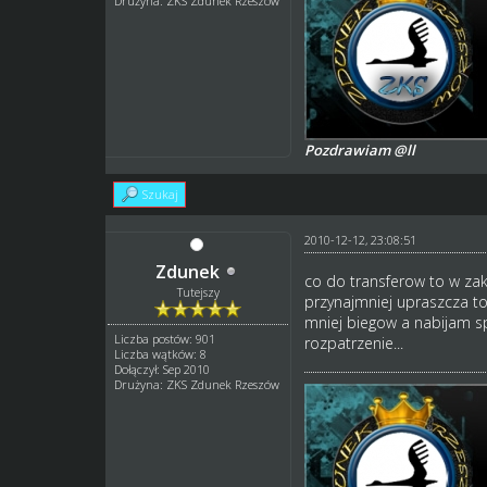
Drużyna: ZKS Zdunek Rzeszów
Pozdrawiam @ll
Szukaj
2010-12-12, 23:08:51
Zdunek
co do transferow to w zak
Tutejszy
przynajmniej upraszcza to
mniej biegow a nabijam spr
Liczba postów: 901
rozpatrzenie...
Liczba wątków: 8
Dołączył: Sep 2010
Drużyna: ZKS Zdunek Rzeszów