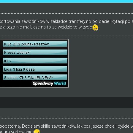
ortowania zawodnikow w zakladce transfery.np po dacie licytacji po si
a tego nie ma.Licze na to ze wejdzie to w zycie
podstornę. Dodałem skille zawodników. Jak coś jescze chcieli byście wi
dam sortowanie