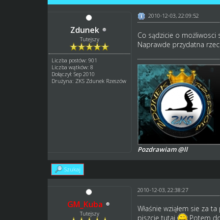
2010-12-03, 22:09:52
Zdunek
Co sądzicie o możliwosci s
Tutejszy
Naprawde przydatna rzecz 
Liczba postów: 901
Liczba wątków: 8
Dołączył: Sep 2010
Drużyna: ZKS Zdunek Rzeszów
Pozdrawiam @ll
Szukaj
2010-12-03, 22:38:27
GM_Kuba
Właśnie wziąłem sie za ta 
Tutejszy
piszcie tutaj
Potem do