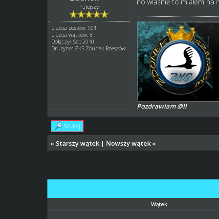
no wlasnie to mialem na m
Tutejszy
Liczba postów: 901
Liczba wątków: 8
Dołączył: Sep 2010
Drużyna: ZKS Zdunek Rzeszów
Pozdrawiam @ll
Szukaj
«
Starszy wątek
|
Nowszy wątek
»
Wątek: