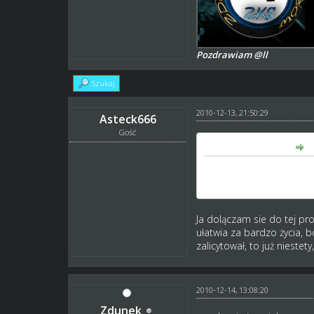
Pozdrawiam @ll
Szukaj
2010-12-13, 21:50:29
Asteck666
Gość
Zdunek napisał(a):
fajnie by było gdyby jes
licytowany czy nie a nie
Ja dolączam sie do tej pro
ułatwia za bardzo życia, 
zalicytował, to już niestet
2010-12-14, 13:08:20
Zdunek