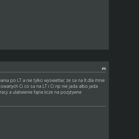
#6
a po LT a nie tylko wyswietlac ze sa na lt.dla mnie
wanych Ci co sa na LT i Ci np nie jada albo jada
acy a ulatwienie fajne.licze na pozytywne