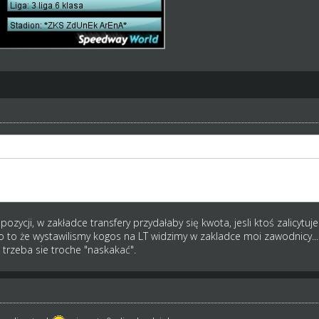
zcze była opcja ceny przy Twoich zawodnikach na liście transferowej.w
 skaczesz po 20 stronach LT.Z góry thx jeśli zostanie to zrobione myś
pozycji, w zakładce transfery przydałaby się kwota, jesli ktoś zalicyt
bo to że wystawilismy kogos na LT widzimy w zakladce moi zawodnicy...
y, trzeba sie troche "naskakać".