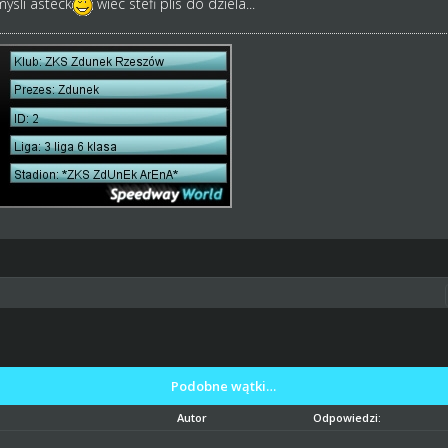
ysli asteck
wiec stefi plis do dziela...
Podobne wątki…
Autor
Odpowiedzi: