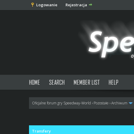
Logowanie
Rejestracja
HOME
SEARCH
MEMBER LIST
HELP
Oficjalne forum gry Speedway-World
›
Pozostałe
›
Archiwum
0 głosów - średnia: 0
1
2
3
4
5
Transfery