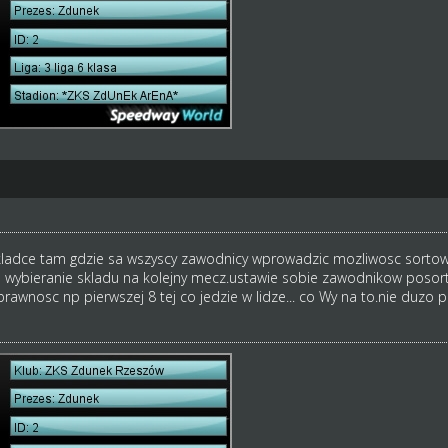
ladce tam gdzie sa wszyscy zawodnicy wprowadzic mozliwosc sortowani
 wybieranie skladu na kolejny mecz.ustawie sobie zawodnikow posorto
awnosc np pierwszej 8 tej co jedzie w lidze... co Wy na to.nie duzo pr