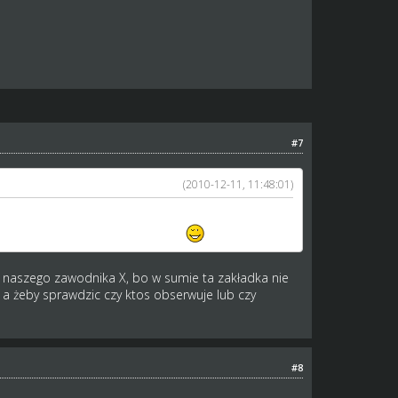
#7
(2010-12-11, 11:48:01)
tedy w jednym miejscu wiesz czy gość jest
lę że dla każdego przydatna opcja
Pozdro.
uje naszego zawodnika X, bo w sumie ta zakładka nie
 a żeby sprawdzic czy ktos obserwuje lub czy
#8