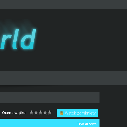
Ocena wątku:
Wątek zamknięty
Tryb drzewa