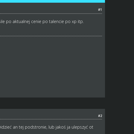
#1
le po aktualnej cenie po talencie po xp itp.
#2
dzieć an tej podstronie, lub jakoś ja ulepszyć ot