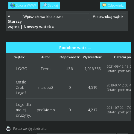
Strona WWW
Szukaj
Odpowiedz
«
Starszy
wątek
|
Nowszy wątek
»
Podobne wątki…
Wątek:
Autor
Odpowiedzi:
Wyświetleń:
Ostatni post
2021-09-13, 18:59
LOGO
Teves
436
1,016,333
Ostatni post
:
Matt
Masło
2019-07-17, 00:46
Zrobi
masloo2
0
4,519
Ostatni post
:
masl
Logo?
Logo dla
2011-07-02, 17:07
mojej
prz94emo
0
4,217
Ostatni post
:
prz9
drużyny.
Pokaż wersję do druku