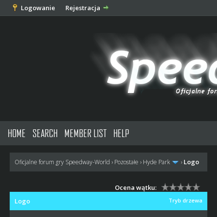
Logowanie
Rejestracja
HOME
SEARCH
MEMBER LIST
HELP
Logo
Oficjalne forum gry Speedway-World
›
Pozostałe
›
Hyde Park
›
Ocena wątku:
Logo
Tryb drzewa