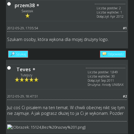
przem38
Liczba postów: 2
Świeżak
Liczba wątków: 1
Dołączył: Apr 2012
2012-05-29, 17:05:54
#1
Szukam osoby, która wykona dla mojej drużyny logo.
Szukaj
Odpowiedz
Teves
Liczba postów: 1,849
Tutejszy
Liczba wątków: 30
Dołączył: Sep 2011
Drużyna: Anioły UNIBAX
2012-05-29, 18:47:51
#2
Już coś Ci pisałem na ten temat. W chwili obecnej nikt się tym
nie zajmuje. A jak pograsz dłużej to ja Ci je wykonam. Pozder