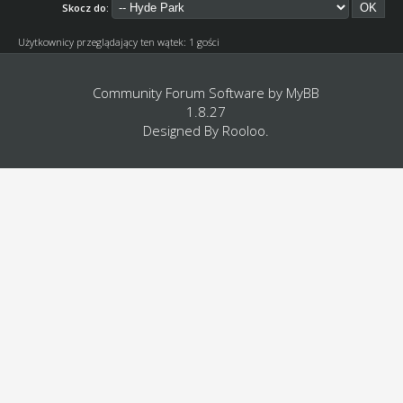
Skocz do:
Użytkownicy przeglądający ten wątek: 1 gości
Community Forum Software by
MyBB
1.8.27
Designed By
Rooloo
.