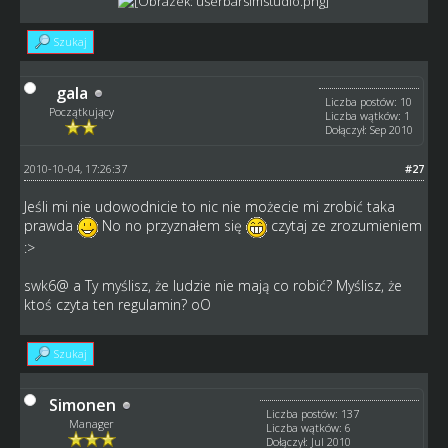
Szukaj
gala
Liczba postów: 10
Początkujący
Liczba wątków: 1
Dołączył: Sep 2010
2010-10-04, 17:26:37
#27
Jeśli mi nie udowodnicie to nic nie możecie mi zrobić taka
prawda
No no przyznałem się
czytaj ze zrozumieniem
:>
swk6@ a Ty myślisz, że ludzie nie mają co robić? Myślisz, że
ktoś czyta ten regulamin? oO
Szukaj
Simonen
Liczba postów: 137
Manager
Liczba wątków: 6
Dołączył: Jul 2010