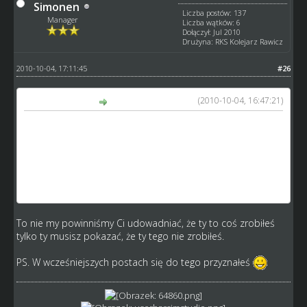
Simonen
Liczba postów: 137
Manager
Liczba wątków: 6
Dołączył: Jul 2010
Drużyna: RKS Kolejarz Rawicz
2010-10-04, 17:11:45
#26
(2010-10-04, 16:47:21)
gala napisał(a):
@
Simonen
To udowodnij mi, że to moje konta i, że to ja
robiłem te transfery ok? Bo jeśli nie to nie macie prawa
mnie zbanować. Tak samo gdyby ktoś zalicytował twojego
słabego zawodnika za dużą sumę mógłbym Cię zgłosić o
przekręt i co wtedy? Nie ma dowodów, że to ja robiłem i
tyle więc nie wiem po co ta dyskusja.
To nie my powinniśmy Ci udowadniać, że ty to coś zrobiłeś
tylko ty musisz pokazać, że ty tego nie zrobiłeś.
PS. W wcześniejszych postach się do tego przyznałeś