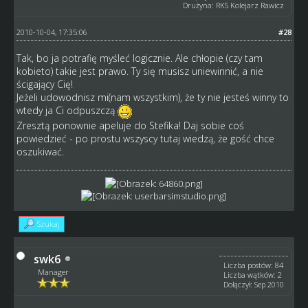
Drużyna: RKS Kolejarz Rawicz
2010-10-04, 17:35:06
#28
Tak, bo ja potrafię myśleć logicznie. Ale chłopie (czy tam
kobieto) takie jest prawo. Ty się musisz uniewinnić, a nie
ścigający Cię!
Jeżeli udowodnisz mi(nam wszystkim), że ty nie jesteś winny to
wtedy ja Ci odpuszczą
Zresztą ponownie apeluje do Stefika! Daj sobie coś
powiedzieć - po prostu wszyscy tutaj wiedzą, że gość chce
oszukiwać.
Szukaj
swk6
Liczba postów: 84
Manager
Liczba wątków: 2
Dołączył: Sep 2010