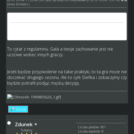
przez
Einstein
.)
Cytat:
6. Członkom nie wolno posługiwać się nieuczciwymi
metodami w korzystaniu z serwisu. ...
To cytat z regulaminu. Gala a twoje zachowanie jest nie
uczciwe wobec innych graczy.
Jeżeli będzie przyzwolenie na takie praktyki, to ta gra może nie
doczekać drugiego sezonu. Ale to cyrk Stefika i zobaczymy czy
będzie potrafił podjąć męską decyzję.
Szukaj
Zdunek
Liczba postów: 901
Tutejszy
Liczba wątków: 8