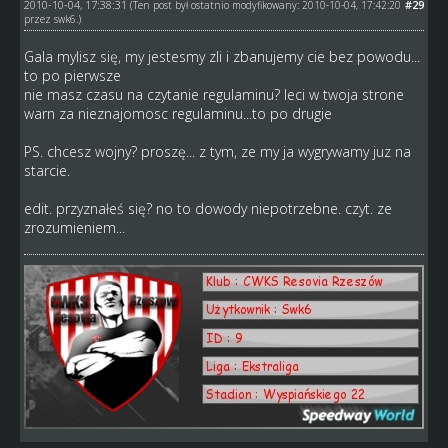
2010-10-04, 17:38:31
#29
(Ten post był ostatnio modyfikowany: 2010-10-04, 17:42:20
przez
swk6
.)
Gala mylisz się, my jestesmy zli i zbanujemy cie bez powodu...
to po pierwsze
nie masz czasu na czytanie regulaminu? leci w twoja strone
warn za nieznajomosc regulaminu...to po drugie
PS. chcesz wojny? proszę... z tym, ze my ja wygrywamy juz na
starcie.
edit. przyznałeś się? no to dowody niepotrzebne. czyt. ze
zrozumieniem...