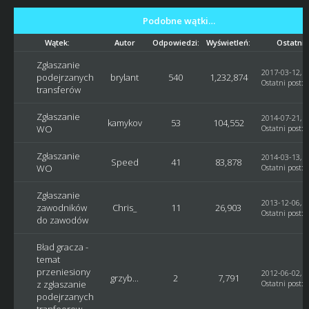
Podobne wątki…
Wątek:
Autor
Odpowiedzi:
Wyświetleń:
Ostatni 
Zgłaszanie
2017-03-12, 1
podejrzanych
brylant
540
1,232,874
Ostatni post
:
transferów
Zgłaszanie
2014-07-21, 1
kamykov
53
104,552
WO
Ostatni post
: 
Zgłaszanie
2014-03-13, 1
Speed
41
83,878
WO
Ostatni post
:
Zgłaszanie
2013-12-06, 1
zawodników
Chris_
11
26,903
Ostatni post
:
S
do zawodów
Bład gracza -
temat
przeniesiony
2012-06-02, 0
grzyb...
2
7,791
z zgłaszanie
Ostatni post
:
podejrzanych
tranfeorow