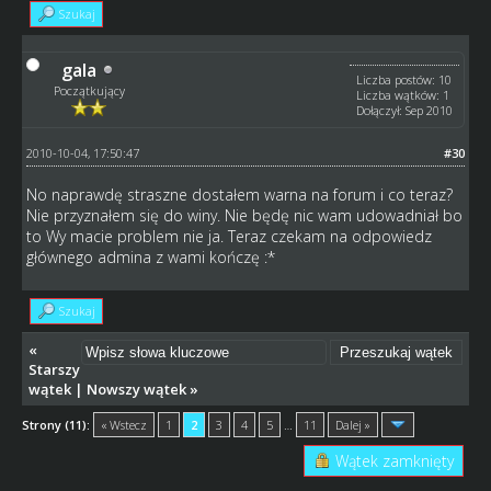
Szukaj
gala
Liczba postów: 10
Początkujący
Liczba wątków: 1
Dołączył: Sep 2010
2010-10-04, 17:50:47
#30
No naprawdę straszne dostałem warna na forum i co teraz?
Nie przyznałem się do winy. Nie będę nic wam udowadniał bo
to Wy macie problem nie ja. Teraz czekam na odpowiedz
głównego admina z wami kończę :*
Szukaj
«
Starszy
wątek
|
Nowszy wątek
»
Strony (11):
« Wstecz
1
2
3
4
5
…
11
Dalej »
Wątek zamknięty