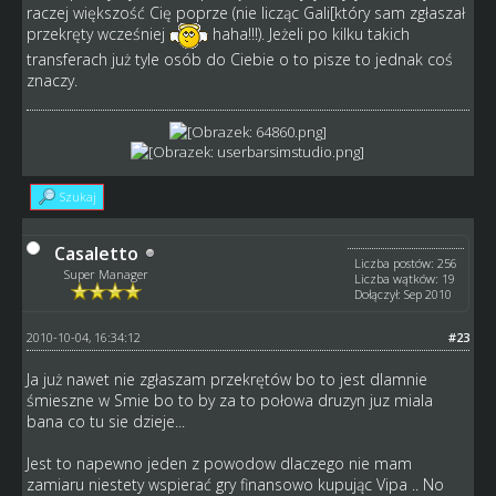
raczej większość Cię poprze (nie licząc Gali[który sam zgłaszał
przekręty wcześniej
haha!!!). Jeżeli po kilku takich
transferach już tyle osób do Ciebie o to pisze to jednak coś
znaczy.
Szukaj
Casaletto
Liczba postów: 256
Super Manager
Liczba wątków: 19
Dołączył: Sep 2010
2010-10-04, 16:34:12
#23
Ja już nawet nie zgłaszam przekrętów bo to jest dlamnie
śmieszne w Smie bo to by za to połowa druzyn juz miala
bana co tu sie dzieje...
Jest to napewno jeden z powodow dlaczego nie mam
zamiaru niestety wspierać gry finansowo kupując Vipa .. No