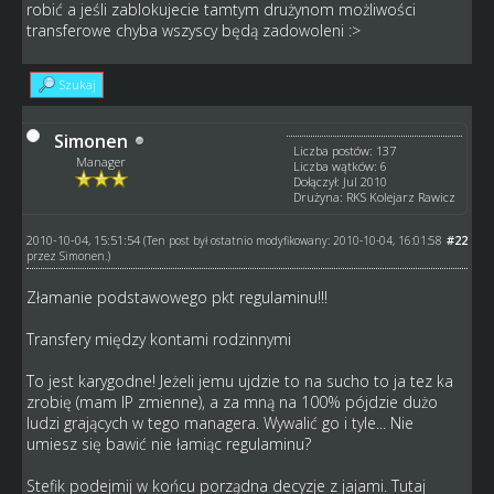
robić a jeśli zablokujecie tamtym drużynom możliwości
transferowe chyba wszyscy będą zadowoleni :>
Szukaj
Simonen
Liczba postów: 137
Manager
Liczba wątków: 6
Dołączył: Jul 2010
Drużyna: RKS Kolejarz Rawicz
2010-10-04, 15:51:54
#22
(Ten post był ostatnio modyfikowany: 2010-10-04, 16:01:58
przez
Simonen
.)
Złamanie podstawowego pkt regulaminu!!!
Transfery między kontami rodzinnymi
To jest karygodne! Jeżeli jemu ujdzie to na sucho to ja tez ka
zrobię (mam IP zmienne), a za mną na 100% pójdzie dużo
ludzi grających w tego managera. Wywalić go i tyle... Nie
umiesz się bawić nie łamiąc regulaminu?
Stefik podejmij w końcu porządna decyzje z jajami. Tutaj