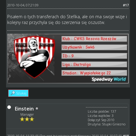
2010-10-04, 07:21:09
#17
Pisałem o tych transferach do Stefika, ale on ma swoje wizje i
kolejny raz przychyla się do szerzenia się oszustw.
Szukaj
Einstein
Liczba postów: 137
Manager
Liczba wątków: 3
Dołączył: Sep 2010
Drużyna: Stupki Gniezno
2010-10-04, 11:33:43
#18
(Ten post był ostatnio modyfikowany: 2010-10-04, 15:07:43