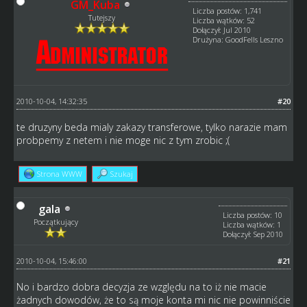
GM_Kuba
Liczba postów: 1,741
Tutejszy
Liczba wątków: 52
Dołączył: Jul 2010
Drużyna: GoodFells Leszno
2010-10-04, 14:32:35
#20
te druzyny beda mialy zakazy transferowe, tylko narazie mam
probpemy z netem i nie moge nic z tym zrobic ;(
Strona WWW
Szukaj
gala
Liczba postów: 10
Początkujący
Liczba wątków: 1
Dołączył: Sep 2010
2010-10-04, 15:46:00
#21
No i bardzo dobra decyzja ze względu na to iż nie macie
żadnych dowodów, że to są moje konta mi nic nie powinniście