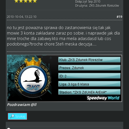
Dołączył: Sep 2010
Drużyna: ZKS Zdunek Rzeszów
2010-10-04, 13:22:10
#19
no tu jest powazna sprawa do zastanowienia się.tak jak
mowie 3 konta zakladane zaraz po sobie. i naprawde jak dla
mnie troche dla zabawy.kto ma meila adasdasd lub cos
podobnego?troche chore.Stefi meska decyzja.....
Pozdrawiam @ll
Szukaj