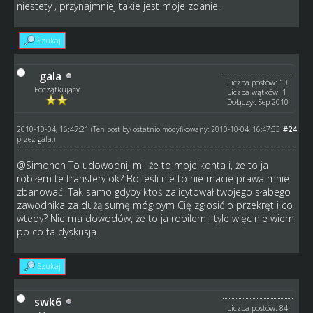
niestety , przynajmniej takie jest moje zdanie..
Szukaj
gala
Liczba postów: 10
Początkujący
Liczba wątków: 1
Dołączył: Sep 2010
2010-10-04, 16:47:21
#24
(Ten post był ostatnio modyfikowany: 2010-10-04, 16:47:33
przez
gala
.)
@
Simonen
To udowodnij mi, że to moje konta i, że to ja
robiłem te transfery ok? Bo jeśli nie to nie macie prawa mnie
zbanować. Tak samo gdyby ktoś zalicytował twojego słabego
zawodnika za dużą sumę mógłbym Cię zgłosić o przekręt i co
wtedy? Nie ma dowodów, że to ja robiłem i tyle więc nie wiem
po co ta dyskusja.
Szukaj
swk6
Liczba postów: 84