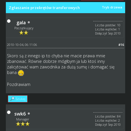
Zgłaszanie przekrętów transferowych
Tryb drzewa
gala
Liczba postów: 10
Początkujący
Liczba wątków: 1
Dołączył: Sep 2010
2010-10-04, 06:11:06
#16
Skoro są z innego ip to chyba nie macie prawa mnie
zbanować. Równie dobrze mógłbym ja lub ktoś inny
zalicytować wam zawodnika za dużą sumę i domagać się
bana
Pozdrawiam
Szukaj
swk6
Liczba postów: 84
Manager
Liczba wątków: 2
Dołączył: Sep 2010