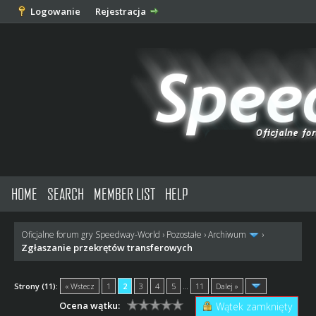
Logowanie
Rejestracja
HOME
SEARCH
MEMBER LIST
HELP
Oficjalne forum gry Speedway-World
›
Pozostałe
›
Archiwum
›
Zgłaszanie przekrętów transferowych
Strony (11):
« Wstecz
1
2
3
4
5
…
11
Dalej »
Ocena wątku:
Wątek zamknięty