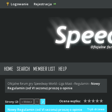
Logowanie
Rejestracja
HOME
SEARCH
MEMBER LIST
HELP
Nowy
Oficjalne forum gry Speedway-World
›
Liga Miast
›
Regulamin
›
Regulamin (od VI sezonu) proszę o opinie
Ocena wątku:
Strony (2):
« Wstecz
1
2
Nowy Regulamin (od VI sezonu) proszę o opinie
Tryb drzewa