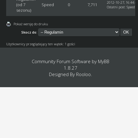
2012-10-27, 16:44:4
(od 7
Speed
0
7,711
Ostatni post
:
Speed
sezonu)
Pokaż wersję do druku
Skocz do:
Użytkownicy przeglądający ten wątek: 1 gości
Community Forum Software by
MyBB
1.8.27
Designed By
Rooloo
.