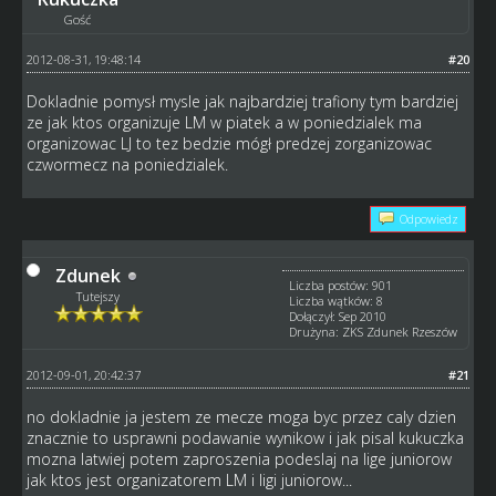
Gość
2012-08-31, 19:48:14
#20
Dokladnie pomysł mysle jak najbardziej trafiony tym bardziej
ze jak ktos organizuje LM w piatek a w poniedzialek ma
organizowac LJ to tez bedzie mógł predzej zorganizowac
czwormecz na poniedzialek.
Odpowiedz
Zdunek
Liczba postów: 901
Tutejszy
Liczba wątków: 8
Dołączył: Sep 2010
Drużyna: ZKS Zdunek Rzeszów
2012-09-01, 20:42:37
#21
no dokladnie ja jestem ze mecze moga byc przez caly dzien
znacznie to usprawni podawanie wynikow i jak pisal kukuczka
mozna latwiej potem zaproszenia podeslaj na lige juniorow
jak ktos jest organizatorem LM i ligi juniorow...