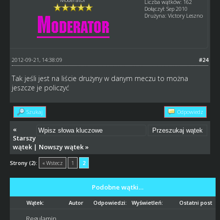
Liczba wątków: 162
Dołączył: Sep 2010
Drużyna: Victory Leszno
2012-09-21, 14:38:09
#24
Tak jeśli jest na liście drużyny w danym meczu to można
jeszcze je policzyć
Szukaj
Odpowiedz
«
Starszy
wątek
|
Nowszy wątek
»
Strony (2):
« Wstecz
1
2
Podobne wątki…
Wątek:
Autor
Odpowiedzi:
Wyświetleń:
Ostatni post
Regulamin