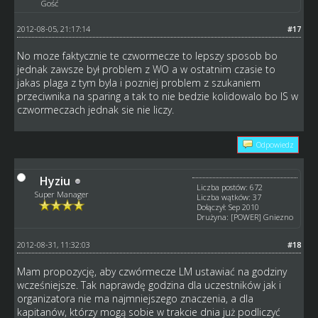
Gość
2012-08-05, 21:17:14
#17
No moze faktycznie te czwormecze to lepszy sposob bo
jednak zawsze był problem z WO a w ostatnim czasie to
jakas plaga z tym byla i pozniej problem z szukaniem
przeciwnika na sparing a tak to nie bedzie kolidowalo bo IS w
czwormeczach jednak sie nie liczy.
Odpowiedz
Hyziu
Liczba postów: 672
Super Manager
Liczba wątków: 37
Dołączył: Sep 2010
Drużyna: [POWER] Gniezno
2012-08-31, 11:32:03
#18
Mam propozycję, aby czwórmecze LM ustawiać na godziny
wcześniejsze. Tak naprawdę godzina dla uczestników jak i
organizatora nie ma najmniejszego znaczenia, a dla
kapitanów, którzy mogą sobie w trakcie dnia już podliczyć