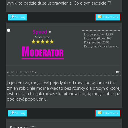
wyniki to będzie duże usprawnienie. Co o tym sądzicie ??
Szukaj
Odpowiedz
Speed
Liczba postów: 1,920
Moderator
Liczba wątków: 162
Dołączył: Sep 2010
Drużyna: Victory Leszno
2012-08-31, 12:05:17
#19
Ja jestem za, mogą być pojedynki od rana, bo w sumie i tak
zmian robić nie można wiec to bez różnicy dla drużyn o której
jest mecz, a tak jak mówisz kapitanowie będą mogli sobie już
podliczyć popołudniu.
Szukaj
Odpowiedz
Kukuczka