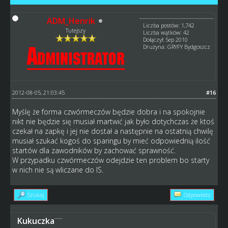
ADM_Henrik
Liczba postów: 1,742
Tutejszy
Liczba wątków: 42
Dołączył: Sep 2010
Drużyna: GRYFY Bydgoszcz
2012-08-05, 21:03:45
#16
Myślę że forma czwórmeczów będzie dobra i na spokojnie
nikt nie będzie się musiał martwić jak było dotychczas że ktoś
czekał na zapkę i jej nie dostał a następnie na ostatnią chwilę
musiał szukać kogoś do sparingu by mieć odpowiednią ilość
startów dla zawodników by zachować sprawność.
W przypadku czwórmeczów odejdzie ten problem bo starty
w nich nie są wliczane do IS.
Szukaj
Odpowiedz
Kukuczka