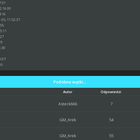
7:31
2:16:00
4:16
-05, 11:52:37
:55
05:11
:27
29
6:30
9:07
05
Podobne wątki…
Autor
Odpowiedzi:
Asteck666
7
GM_Arek
54
GM_Arek
55