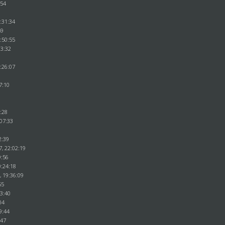
:54
:31:34
59
:50:55
03:32
:26:07
7:10
0:28
:07:33
2:39
7, 22:02:19
9:56
0:24:18
, 19:36:09
55
03:40
04
9:44
:47