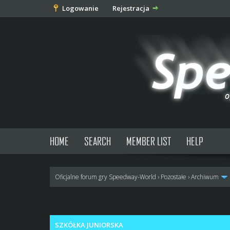
Logowanie
Rejestracja
HOME
SEARCH
MEMBER LIST
HELP
Oficjalne forum gry Speedway-World
›
Pozostałe
›
Archiwum
0 głosów - średnia: 0
1
2
3
4
5
SZKÓŁKA JUNIORSKA