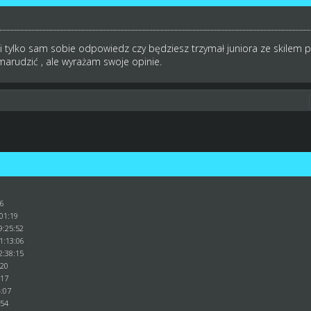
i tylko sam sobie odpowiedz czy będziesz trzymał juniora ze skilem po
arudzić , ale wyrażam swoje opinie.
36
:01:19
9:25:52
1:13:06
2:38:15
:20
:17
4:07
:54