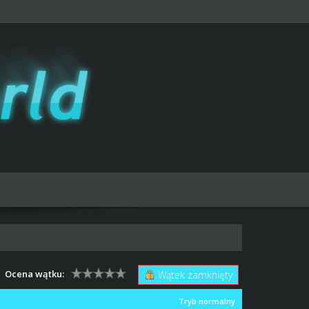
Ocena wątku:
Wątek zamknięty
Tryb normalny