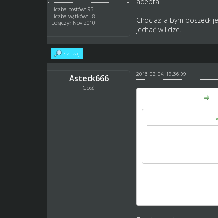
adepta.
Liczba postów: 95
Liczba wątków: 18
Chociaż ja bym poszedł je
Dołączył: Nov 2010
jechać w lidze.
Szukaj
2013-02-04, 19:36:09
Asteck666
Gość
telkosr napisał(a):
kamykov napisał(a):
W skrócie: to im wyższ
jednakowych juniorów t
Więc nie łam się bo n
Kamykov,
skąd wziąłeś informację
wpływa tylko na ilość j