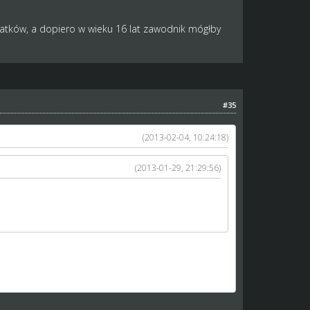
latków, a dopiero w wieku 16 lat zawodnik mógłby
#35
(2013-02-04, 10:24:18)
(2013-01-29, 21:29:56)
oku skilla. A teraz to wszyscy dostają raczej
lądam sobie "Pomoc-szkółka" i widzę, ze poziom
ener i talent zawodnika.