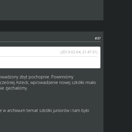
#37
(2013-02-04, 21:47:31)
wprowadzony zbyt pochopnie. Powinniśmy
wcześniej Asteck, wprowadzenie nowej szkółki miało
ie zjechaliśmy.
ie w archiwum temat szkółki juniorów i tam było