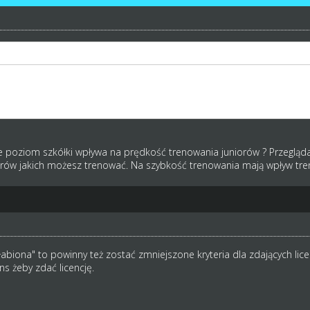
masz poziom szkółki to zawodnicy mniej dni będą potrzebowali do skok
 że zieloni 12 latkowie będą mieli przedział 34-36.
 od razu Rzym zbudowali
że poziom szkółki wpływa na prędkość trenowania juniorów ? Przeglą
iorów jakich możesz trenować. Na szybkość trenowania mają wpływ tren
abiona" to powinny też zostać zmniejszone kryteria dla zdających lice
ns żeby zdać licencję.