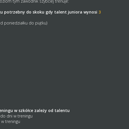
poziom tym zawodnik szybciej trenuje:
gu potrzebny do skoku gdy talent juniora wynosi
3
 od poniedziałku do piątku)
ningu w szkółce zależy od talentu
do dni w treningu
 w treningu