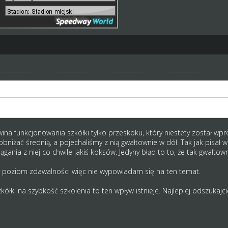
45 jak zdał egzamin, a na LT teraz widziałem 16latków ze średnią 60
wina funkcjonowania szkółki tylko przeskoku, który niestety został 
bniżać średnią, a pojechaliśmy z nią gwałtownie w dół. Tak jak pisał 
gania z niej co chwile jakiś koksów. Jedyny błąd to to, że tak gwałtown
ił poziom zdawalności więc nie wypowiadam się na ten temat.
łki na szybkość szkolenia to ten wpływ istnieje. Najlepiej odszukajc