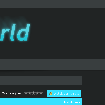
Ocena wątku:
Wątek zamknięty
Tryb drzewa