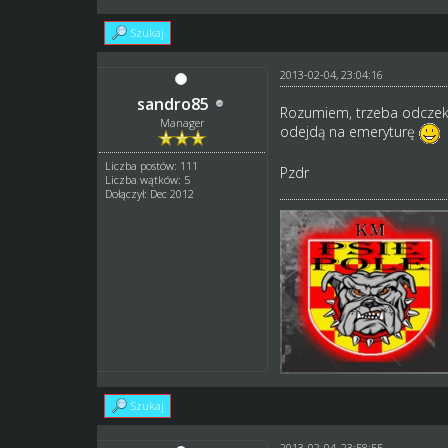
Szukaj
2013-02-04, 23:04:16
sandro85
Rozumiem, trzeba odczekać
Manager
odejdą na emeryturę
Liczba postów: 111
Pzdr
Liczba wątków: 5
Dołączył: Dec 2012
Szukaj
2013-02-04, 23:58:55