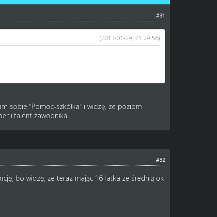
#31
(2013-01-29, 21:29:56)
u skilla. A teraz to wszyscy dostają raczej
dam sobie "Pomoc-szkółka" i widzę, ze poziom
er i talent zawodnika.
#32
ncję, bo widzę, ze teraz mając 16-latka ze średnią ok