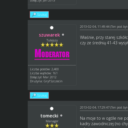
Dołączył: Jan 2013
Szukaj
2013-02-04, 11:49:44
(Ten post by
szuwarek
Właśnie, przy starej szkół
Tutejszy
czy ze średnią 41-43 wysy
Liczba postów: 2,400
Liczba wątków: 161
Dołączył: Mar 2012
Drużyna: Gryf Szczecin
Szukaj
2013-02-04, 17:29:47
(Ten post by
tomecki
Na moje to w ogóle nie po
Manager
kadry zawodniczej (no chy