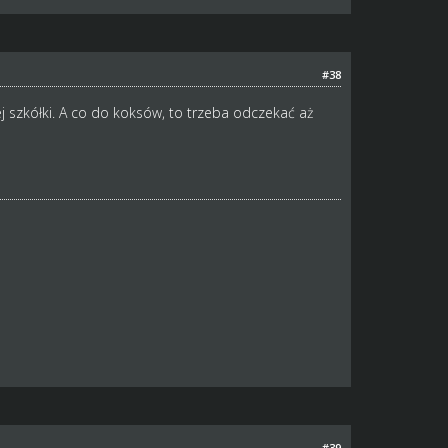
#38
 szkółki. A co do koksów, to trzeba odczekać aż
#39