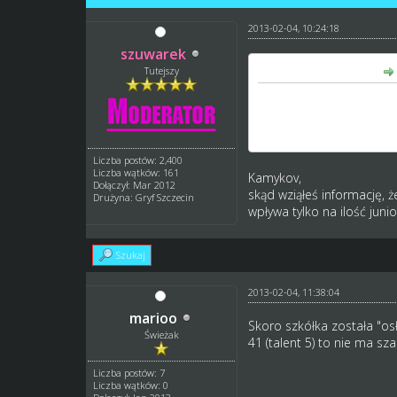
2013-02-04, 10:24:18
szuwarek
kamykov napisał(a):
Tutejszy
W skrócie: to im wyższy 
jednakowych juniorów tak
Więc nie łam się bo nie
Liczba postów: 2,400
Liczba wątków: 161
Kamykov,
Dołączył: Mar 2012
skąd wziąłeś informację, 
Drużyna: Gryf Szczecin
wpływa tylko na ilość jun
Szukaj
2013-02-04, 11:38:04
marioo
Skoro szkółka została "osł
Świeżak
41 (talent 5) to nie ma sza
Liczba postów: 7
Liczba wątków: 0