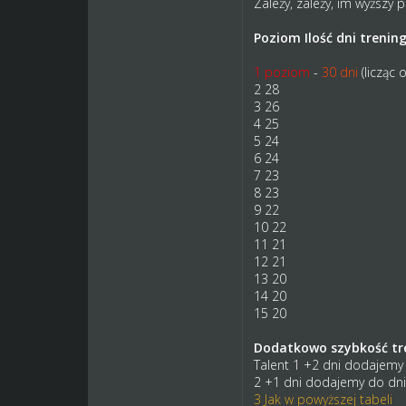
Zależy, zależy, im wyższy 
Poziom Ilość dni trenin
1 poziom
-
30 dni
(licząc
2 28
3 26
4 25
5 24
6 24
7 23
8 23
9 22
10 22
11 21
12 21
13 20
14 20
15 20
Dodatkowo szybkość tre
Talent 1 +2 dni dodajemy 
2 +1 dni dodajemy do dni
3 Jak w powyższej tabeli