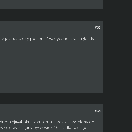
#33
az jest ustalony poziom ? Faktycznie jest zagłostka
#34
redniej=44 pkt. i z automatu zostaje wcielony do
ywiście wymagany byłby wiek 16 lat dla takiego