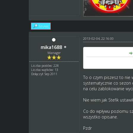
Szukaj
2013-02-04, 22:16:00
mika1688
sandro85 napisał(a):
Manager
mój junior miał średnią 
Liczba postów: 228
Liczba wątków: 13
Dołączył: Sep 2011
To o czym piszesz to nie 
systematycznie co sezon o
na celu zablokowanie wycią
Nie wiem jak Stefik ustaw
Co do wpływu poziomu szkó
wszystko opisane.
Pzdr