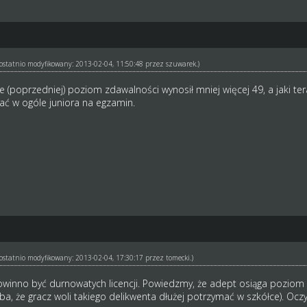
ł ostatnio modyfikowany: 2013-02-04, 11:50:48 przez
szuwarek
.)
ce (poprzedniej) poziom zdawalności wynosił mniej więcej 49, a jaki ter
łać w ogóle juniora na egzamin.
ł ostatnio modyfikowany: 2013-02-04, 17:30:17 przez
tomecki
.)
winno być durnowatych licencji. Powiedzmy, że adept osiąga poziom ś
ba, że gracz woli takiego delikwenta dłużej potrzymać w szkółce). Ocz