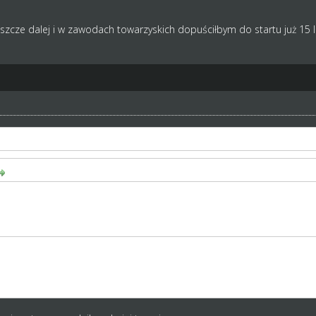
szcze dalej i w zawodach towarzyskich dopuściłbym do startu już 15 
y masz poziom szkółki to zawodnicy mniej dni będą potrzebowali do sk
ak że zieloni 12 latkowie będą mieli przedział 34-36.
ie od razu Rzym zbudowali
, że poziom szkółki wpływa na prędkość trenowania juniorów ? Przeg
uniorów jakich możesz trenować. Na szybkość trenowania mają wpływ tr