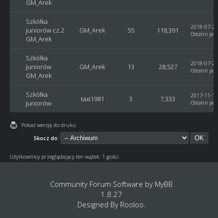
GM_Arek
Szkółka
2018-07-29
juniorów cz.2
GM_Arek
55
118,391
Ostatni pos
GM_Arek
Szkółka
2018-07-29
juniorów
GM_Arek
13
28,527
Ostatni pos
GM_Arek
Szkółka
2017-11-19
taxi1981
3
7,333
juniorów
Ostatni pos
Pokaż wersję do druku
Skocz do:
Użytkownicy przeglądający ten wątek: 1 gości
Community Forum Software by
MyBB
1.8.27
Designed By
Rooloo
.