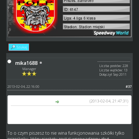
Szukaj
mika1688
Liczba postów: 228
Manager
Liczba wątków: 13
Dołączył: Sep 2011
2013-02-04, 22:16:00
#37
(2013-02-04, 21:47:31)
sandro85 napisał(a):
mój junior miał średnią 45 jak zdał egzamin, a na LT teraz
widziałem 16latków ze średnią 60
To o czym piszesz to nie wina funkcjonowania szkółki tylko
przeskoku, który niestety został wprowadzony zbyt