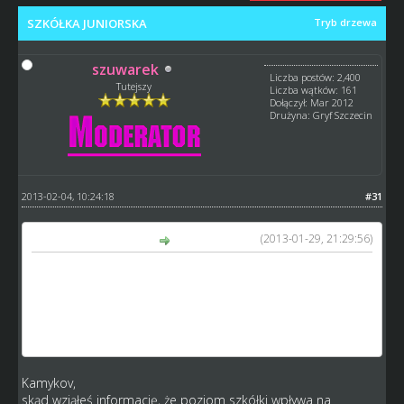
SZKÓŁKA JUNIORSKA
Tryb drzewa
szuwarek
Liczba postów: 2,400
Tutejszy
Liczba wątków: 161
Dołączył: Mar 2012
Drużyna: Gryf Szczecin
2013-02-04, 10:24:18
#31
(2013-01-29, 21:29:56)
kamykov napisał(a):
W skrócie: to im wyższy masz poziom szkółki to zawodnicy
mniej dni będą potrzebowali do skoku skilla. A teraz to
wszyscy dostają raczej jednakowych juniorów tak że zieloni
12 latkowie będą mieli przedział 34-36.
Więc nie łam się bo nie od razu Rzym zbudowali
Kamykov,
skąd wziąłeś informację, że poziom szkółki wpływa na