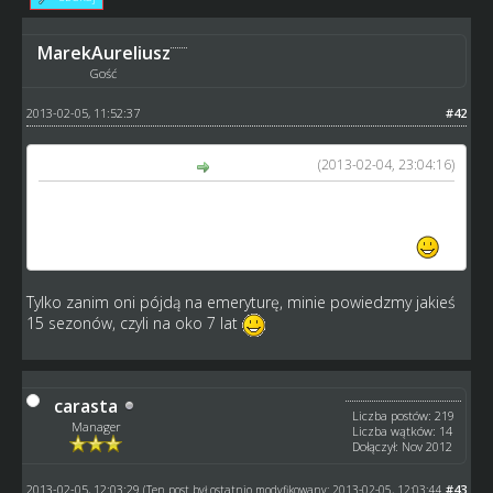
MarekAureliusz
Gość
2013-02-05, 11:52:37
#42
(2013-02-04, 23:04:16)
sandro85 napisał(a):
Rozumiem, trzeba odczekać kilka sezonów nim to się
unormuje i będziemy widzieć efekty nowej szkółki. A co do
koksów, to trzeba odczekać aż odejdą na emeryturę
Tylko zanim oni pójdą na emeryturę, minie powiedzmy jakieś
15 sezonów, czyli na oko 7 lat
carasta
Liczba postów: 219
Manager
Liczba wątków: 14
Dołączył: Nov 2012
2013-02-05, 12:03:29
#43
(Ten post był ostatnio modyfikowany: 2013-02-05, 12:03:44