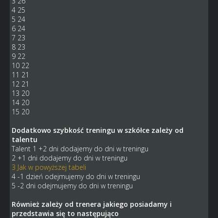
3 26
4 25
5 24
6 24
7 23
8 23
9 22
10 22
11 21
12 21
13 20
14 20
15 20
Dodatkowo szybkość treningu w szkółce zależy od
talentu
Talent 1 +2 dni dodajemy do dni w treningu
2 +1 dni dodajemy do dni w treningu
3 Jak w powyższej tabeli
4 -1 dzień odejmujemy do dni w treningu
5 -2 dni odejmujemy do dni w treningu
Również zależy od trenera jakiego posiadamy i
przedstawia się to następująco