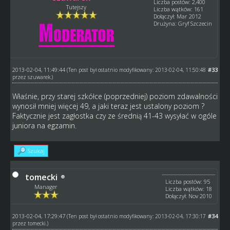
Liczba postów: 2,400
Tutejszy
Liczba wątków: 161
Dołączył: Mar 2012
Drużyna: Gryf Szczecin
2013-02-04, 11:49:44
#33
(Ten post był ostatnio modyfikowany: 2013-02-04, 11:50:48
przez
szuwarek
.)
Właśnie, przy starej szkółce (poprzedniej) poziom zdawalności
wynosił mniej więcej 49, a jaki teraz jest ustalony poziom ?
Faktycznie jest zagłostka czy ze średnią 41-43 wysyłać w ogóle
juniora na egzamin.
Szukaj
tomecki
Liczba postów: 95
Manager
Liczba wątków: 18
Dołączył: Nov 2010
2013-02-04, 17:29:47
#34
(Ten post był ostatnio modyfikowany: 2013-02-04, 17:30:17
przez
tomecki
.)