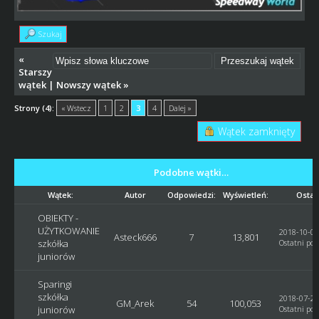
Szukaj
«
Starszy
wątek
|
Nowszy wątek
»
Strony (4):
« Wstecz
1
2
3
4
Dalej »
Wątek zamknięty
Podobne wątki…
Wątek:
Autor
Odpowiedzi:
Wyświetleń:
Ostat
OBIEKTY -
UŻYTKOWANIE
2018-10-02
Asteck666
7
13,801
szkółka
Ostatni pos
juniorów
Sparingi
szkółka
2018-07-29
GM_Arek
54
100,053
juniorów
Ostatni pos