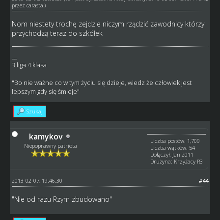
przez
carasta
.)
Nom niestety trochę zejdzie niczym rządzić zawodnicy którzy
przychodzą teraz do szkółek
__
3 liga 4 klasa
"Bo nie ważne co w tym życiu się dzieje, wiedz że człowiek jest
lepszym gdy się śmieje"
Szukaj
kamykov
Liczba postów: 1,709
Niepoprawny patriota
Liczba wątków: 54
Dołączył: Jan 2011
Drużyna: Krzyżacy R3
2013-02-07, 19:46:30
#44
"Nie od razu Rzym zbudowano"