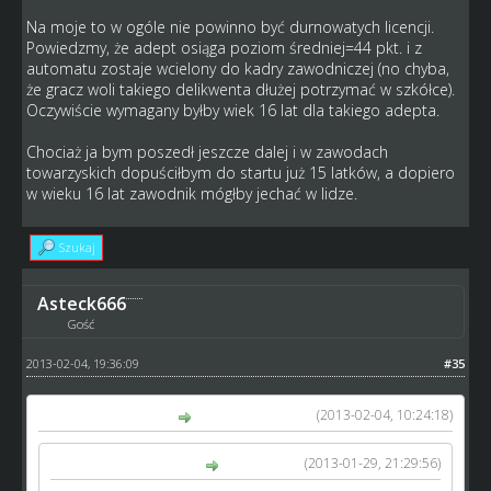
Na moje to w ogóle nie powinno być durnowatych licencji.
Powiedzmy, że adept osiąga poziom średniej=44 pkt. i z
automatu zostaje wcielony do kadry zawodniczej (no chyba,
że gracz woli takiego delikwenta dłużej potrzymać w szkółce).
Oczywiście wymagany byłby wiek 16 lat dla takiego adepta.
Chociaż ja bym poszedł jeszcze dalej i w zawodach
towarzyskich dopuściłbym do startu już 15 latków, a dopiero
w wieku 16 lat zawodnik mógłby jechać w lidze.
Szukaj
Asteck666
Gość
2013-02-04, 19:36:09
#35
(2013-02-04, 10:24:18)
telkosr napisał(a):
(2013-01-29, 21:29:56)
kamykov napisał(a):