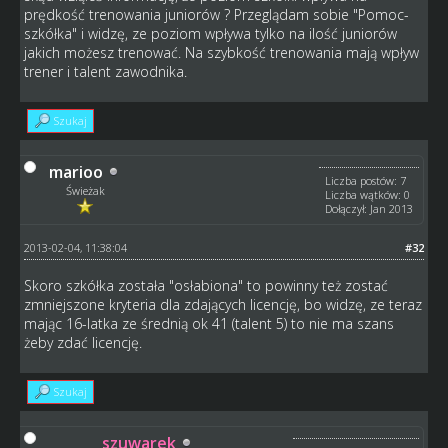
prędkość trenowania juniorów ? Przeglądam sobie "Pomoc-
szkółka" i widzę, ze poziom wpływa tylko na ilość juniorów
jakich możesz trenować. Na szybkość trenowania mają wpływ
trener i talent zawodnika.
Szukaj
marioo
Liczba postów: 7
Świeżak
Liczba wątków: 0
Dołączył: Jan 2013
2013-02-04, 11:38:04
#32
Skoro szkółka została "osłabiona" to powinny też zostać
zmniejszone kryteria dla zdających licencję, bo widzę, ze teraz
mając 16-latka ze średnią ok 41 (talent 5) to nie ma szans
żeby zdać licencję.
Szukaj
szuwarek