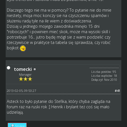
Dlaczego tego nie ma w pomocy? To pytanie nie do mnie
niestety, moja moc konczy sie na czyszczeniu spamów i
służeniu radą tyle na ile wiem z doświadczenia.
Dzisiaj u jednego mojego zawodnika minęło 15 dni
"roboczych" i powinien mieć skok, moze ma wysoki skill i
potrzebuje 16... jutro będę mógł sie z wami podzielić czy
rzeczywiscie w praktyce ta tabela się sprawdza, czy robić
bojkot
tomecki
Liczba postów: 95
Manager
Liczba wątków: 18
Dołączył: Nov 2010
2013-02-05, 09:53:27
#41
Asteck to było pytanie do Stefika, który chyba zagląda na
forum raz na ruski rok :] Henrik i brylant też coś się mało
udzielają.
Szukaj