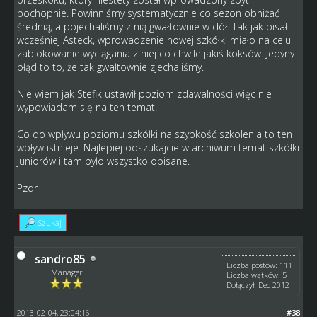
pochopnie. Powinniśmy systematycznie co sezon obniżać
średnią, a pojechaliśmy z nią gwałtownie w dół. Tak jak pisał
wcześniej Asteck, wprowadzenie nowej szkółki miało na celu
zablokowanie wyciągania z niej co chwile jakiś koksów. Jedyny
błąd to to, że tak gwałtownie zjechaliśmy.
Nie wiem jak Stefik ustawił poziom zdawalności więc nie
wypowiadam się na ten temat.
Co do wpływu poziomu szkółki na szybkość szkolenia to ten
wpływ istnieje. Najlepiej odszukajcie w archiwum temat szkółki
juniorów i tam było wszystko opisane.
Pzdr
Szukaj
sandro85
Liczba postów: 111
Manager
Liczba wątków: 5
Dołączył: Dec 2012
2013-02-04, 23:04:16
#38