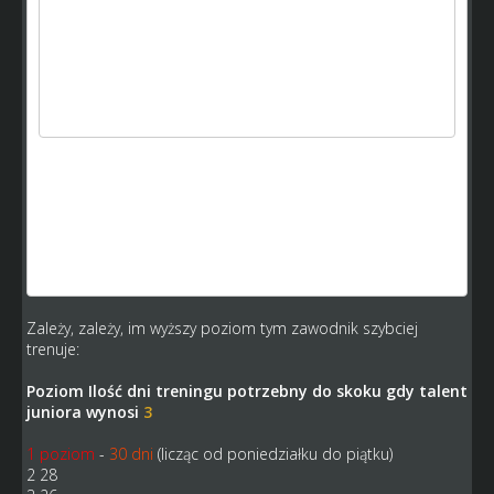
W skrócie: to im wyższy masz poziom szkółki to
zawodnicy mniej dni będą potrzebowali do skoku
skilla. A teraz to wszyscy dostają raczej jednakowych
juniorów tak że zieloni 12 latkowie będą mieli przedział
34-36.
Więc nie łam się bo nie od razu Rzym zbudowali
Kamykov,
skąd wziąłeś informację, że poziom szkółki wpływa na
prędkość trenowania juniorów ? Przeglądam sobie
"Pomoc-szkółka" i widzę, ze poziom wpływa tylko na ilość
juniorów jakich możesz trenować. Na szybkość trenowania
mają wpływ trener i talent zawodnika.
Zależy, zależy, im wyższy poziom tym zawodnik szybciej
trenuje:
Poziom Ilość dni treningu potrzebny do skoku gdy talent
juniora wynosi
3
1 poziom
-
30 dni
(licząc od poniedziałku do piątku)
2 28