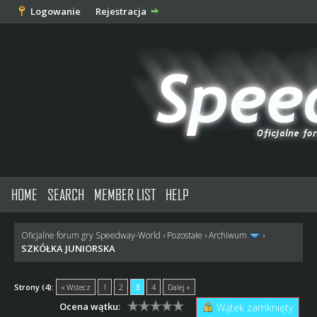
Logowanie
Rejestracja
HOME
SEARCH
MEMBER LIST
HELP
Oficjalne forum gry Speedway-World
›
Pozostałe
›
Archiwum
›
SZKÓŁKA JUNIORSKA
Strony (4):
« Wstecz
1
2
3
4
Dalej »
Ocena wątku:
Wątek zamknięty