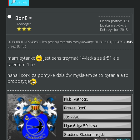
Szukaj
BonE
Liczba postów: 123
Manager
Liczba wątków: 2
Dołączył: Jun 2013
2013-08-01, 09:43:30
#45
(Ten post był ostatnio modyfikowany: 2013-08-01, 09:47:04
przez
BonE
.)
mam pytanko
jest sens trzymać 14-latka ze śr51 ale
talentem 1:o?
haha i sorki za pomyłke działów myślałem że to pytania a to
propozycje