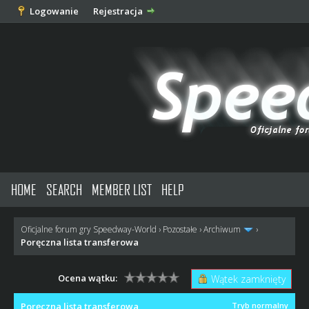
Logowanie
Rejestracja
HOME
SEARCH
MEMBER LIST
HELP
Oficjalne forum gry Speedway-World
›
Pozostałe
›
Archiwum
›
Poręczna lista transferowa
Ocena wątku:
Wątek zamknięty
Poręczna lista transferowa
Tryb normalny