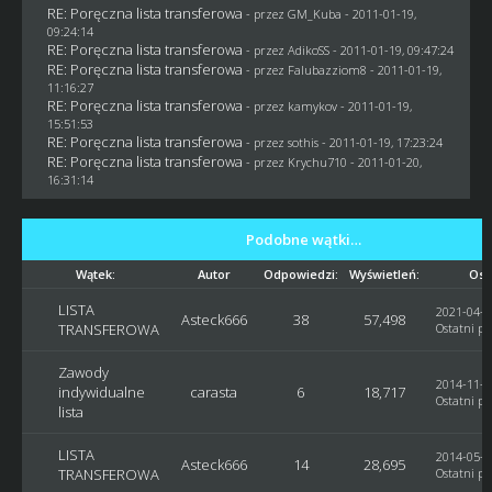
RE: Poręczna lista transferowa
- przez
GM_Kuba
- 2011-01-19,
09:24:14
RE: Poręczna lista transferowa
- przez AdikoSS - 2011-01-19, 09:47:24
RE: Poręczna lista transferowa
- przez
Falubazziom8
- 2011-01-19,
11:16:27
RE: Poręczna lista transferowa
- przez
kamykov
- 2011-01-19,
15:51:53
RE: Poręczna lista transferowa
- przez
sothis
- 2011-01-19, 17:23:24
RE: Poręczna lista transferowa
- przez
Krychu710
- 2011-01-20,
16:31:14
Podobne wątki…
Wątek:
Autor
Odpowiedzi:
Wyświetleń:
Ost
LISTA
2021-04-2
Asteck666
38
57,498
TRANSFEROWA
Ostatni po
Zawody
2014-11-2
indywidualne
carasta
6
18,717
Ostatni po
lista
LISTA
2014-05-2
Asteck666
14
28,695
TRANSFEROWA
Ostatni po