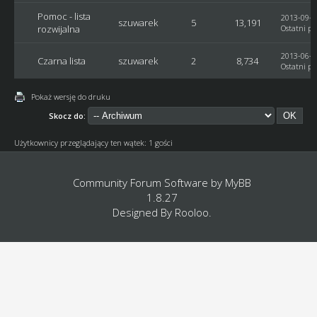
Pomoc - lista
2013-09-1
szuwarek
5
13,191
rozwijalna
Ostatni po
2013-06-0
Czarna lista
szuwarek
2
8,734
Ostatni po
Pokaż wersję do druku
Skocz do:
Użytkownicy przeglądający ten wątek: 1 gości
Community Forum Software by
MyBB
1.8.27
Designed By
Rooloo
.