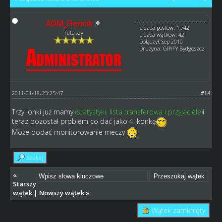
ADM_Henrik
Liczba postów: 1,742
Tutejszy
Liczba wątków: 42
Dołączył: Sep 2010
Drużyna: GRYFY Bydgoszcz
2011-01-18, 23:25:47
#14
Trzy ionki już mamy
(statystyki, lista transferowa i przyjaciele)
i
teraz pozostał problem co dać jako 4 ikonkę
Może dodać monitorowanie meczy
Szukaj
«
Starszy
wątek
|
Nowszy wątek
»
Wątek zamknięty