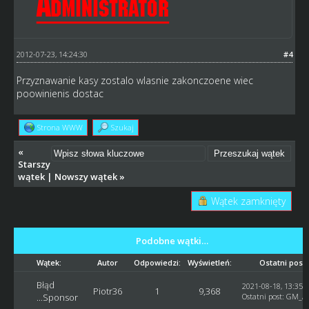
2012-07-23, 14:24:30
#4
Przyznawanie kasy zostalo wlasnie zakonczoene wiec
poowinienis dostac
Strona WWW
Szukaj
«
Starszy
wątek
|
Nowszy wątek
»
Wątek zamknięty
Podobne wątki…
Wątek:
Autor
Odpowiedzi:
Wyświetleń:
Ostatni post
Błąd
2021-08-18, 13:35:
Piotr36
1
9,368
...Sponsor
Ostatni post
:
GM_Ar