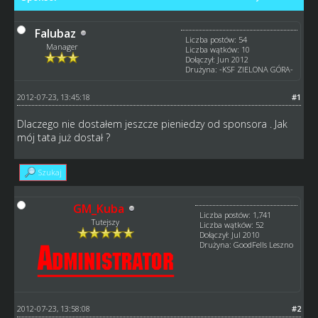
Falubaz
Liczba postów: 54
Manager
Liczba wątków: 10
Dołączył: Jun 2012
Drużyna: -KSF ZIELONA GÓRA-
2012-07-23, 13:45:18
#1
Dlaczego nie dostałem jeszcze pieniedzy od sponsora . Jak
mój tata już dostał ?
Szukaj
GM_Kuba
Liczba postów: 1,741
Tutejszy
Liczba wątków: 52
Dołączył: Jul 2010
Drużyna: GoodFells Leszno
2012-07-23, 13:58:08
#2