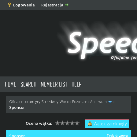
Logowanie
Rejestracja
HOME
SEARCH
MEMBER LIST
HELP
Oficjalne forum gry Speedway-World
›
Pozostałe
›
Archiwum
›
Sponsor
Ocena wątku:
Wątek zamknięty
Sponsor
Tryb drzewa