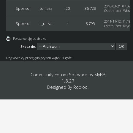
2016-03-21, 07:58:
Sponsor
tomasz
20
36,728
Ostatni post
:
Włos
2011-11-12, 11:18:
Sponsor
L_uckas
4
8,795
Ostatni post
:
Krych
Pokaż wersję do druku
Skocz do:
Użytkownicy przeglądający ten wątek: 1 gości
Community Forum Software by
MyBB
1.8.27
Designed By
Rooloo
.