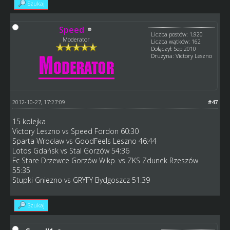
Szukaj
Speed
Liczba postów: 1,920
Moderator
Liczba wątków: 162
Dołączył: Sep 2010
Drużyna: Victory Leszno
2012-10-27, 17:27:09
#47
15 kolejka
Victory Leszno vs Speed Fordon 60:30
Sparta Wrocław vs GoodFeels Leszno 46:44
Lotos Gdańsk vs Stal Gorzów 54:36
Fc Stare Drzewce Gorzów Wlkp. vs ZKS Zdunek Rzeszów
55:35
Stupki Gniezno vs GRYFY Bydgoszcz 51:39
Szukaj