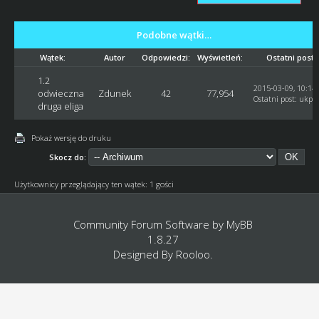
Podobne wątki…
Wątek:
Autor
Odpowiedzi:
Wyświetleń:
Ostatni post
1.2
2015-03-09, 10:14
odwieczna
Zdunek
42
77,954
Ostatni post
:
ukpp
druga eliga
Pokaż wersję do druku
Skocz do:
Użytkownicy przeglądający ten wątek: 1 gości
Community Forum Software by
MyBB
1.8.27
Designed By
Rooloo
.