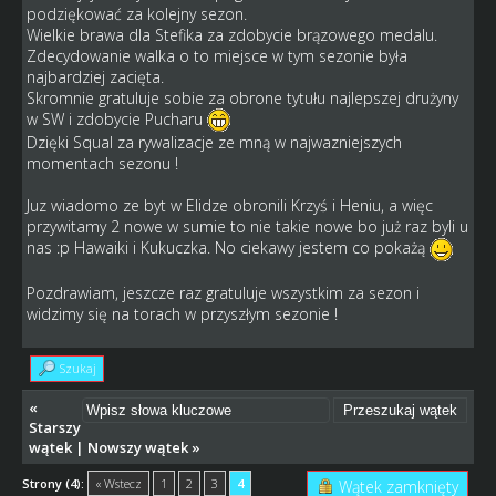
podziękować za kolejny sezon.
Wielkie brawa dla Stefika za zdobycie brązowego medalu.
Zdecydowanie walka o to miejsce w tym sezonie była
najbardziej zacięta.
Skromnie gratuluje sobie za obrone tytułu najlepszej drużyny
w SW i zdobycie Pucharu
Dzięki Squal za rywalizacje ze mną w najwazniejszych
momentach sezonu !
Juz wiadomo ze byt w Elidze obronili Krzyś i Heniu, a więc
przywitamy 2 nowe w sumie to nie takie nowe bo już raz byli u
nas :p Hawaiki i Kukuczka. No ciekawy jestem co pokażą
Pozdrawiam, jeszcze raz gratuluje wszystkim za sezon i
widzimy się na torach w przyszłym sezonie !
Szukaj
«
Starszy
wątek
|
Nowszy wątek
»
Strony (4):
« Wstecz
1
2
3
4
Wątek zamknięty