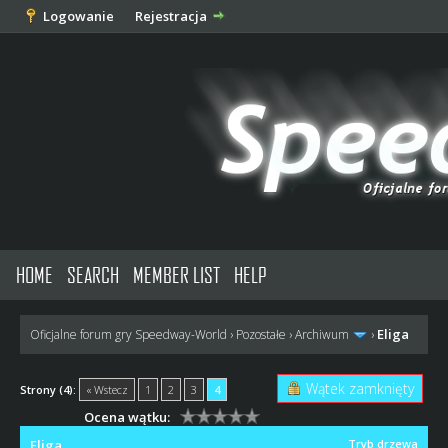
Logowanie
Rejestracja
HOME
SEARCH
MEMBER LIST
HELP
Eliga
Oficjalne forum gry Speedway-World
›
Pozostałe
›
Archiwum
›
Wątek zamknięty
Strony (4):
« Wstecz
1
2
3
4
Ocena wątku:
Eliga
Tryb drzewa