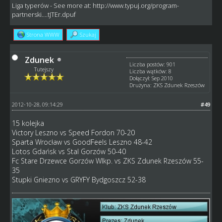
Liga typerów
- See more at:
http://www.typuj.org/program-
partnerski....tJTEr.dpuf
Strona WWW
Szukaj
Zdunek
Liczba postów: 901
Tutejszy
Liczba wątków: 8
Dołączył: Sep 2010
Drużyna: ZKS Zdunek Rzeszów
2012-10-28, 09:14:29
#49
15 kolejka
Victory Leszno vs Speed Fordon 70-20
Sparta Wrocław vs GoodFeels Leszno 48-42
Lotos Gdańsk vs Stal Gorzów 50-40
Fc Stare Drzewce Gorzów Wlkp. vs ZKS Zdunek Rzeszów 55-
35
Stupki Gniezno vs GRYFY Bydgoszcz 52-38