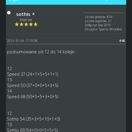
sothis
Liczba postów: 824
Mędrzec
Liczba wątków: 21
Dołączył: Sep 2010
Drużyna: Sparta Wrocław
2012-10-24, 17:19:58
#46
podsumowanie od 12 do 14 kolejki
12
Speed 37 (24+1+5+5+1+1)
13
Speed 50 (37+0+0+5+3+5)
14
Speed 68 (50+5+5+3+0+5)
12
Sothis 54 (35+3+5+10+1+0)
13
Sothis 69 (54+0+0+5+5+5)