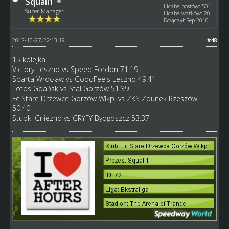
Squall1
Liczba postów: 501
Super Manager
Liczba wątków: 20
Dołączył: Sep 2010
2012-10-27, 22:13:19
#48
15 kolejka
Victory Leszno vs Speed Fordon 71:19
Sparta Wrocław vs GoodFeels Leszno 49:41
Lotos Gdańsk vs Stal Gorzów 51:39
Fc Stare Drzewce Gorzów Wlkp. vs ZKS Zdunek Rzeszów
50:40
Stupki Gniezno vs GRYFY Bydgoszcz 53:37