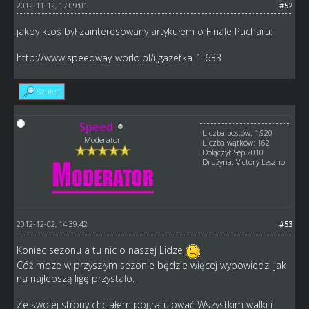
2012-11-12, 17:09:01
#52
jakby ktoś był zainteresowany artykułem o Finale Pucharu:
http://www.speedway-world.pl/i,gazetka-1-633
Szukaj
Speed
Liczba postów: 1,920
Moderator
Liczba wątków: 162
Dołączył: Sep 2010
Drużyna: Victory Leszno
2012-12-02, 14:39:42
#53
Koniec sezonu a tu nic o naszej Lidze
Cóż moze w przyszłym sezonie będzie więcej wypowiedzi jak
na najlepszą ligę przystało.
Ze swojej strony chciałem pogratulować Wszystkim walki i