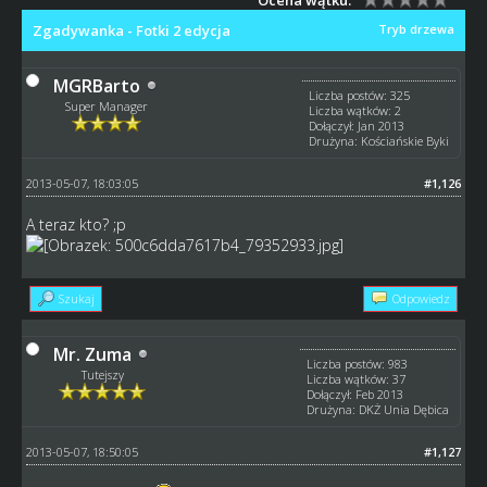
Zgadywanka - Fotki 2 edycja
Tryb drzewa
MGRBarto
Liczba postów: 325
Super Manager
Liczba wątków: 2
Dołączył: Jan 2013
Drużyna: Kościańskie Byki
2013-05-07, 18:03:05
#1,126
A teraz kto? ;p
Szukaj
Odpowiedz
Mr. Zuma
Liczba postów: 983
Tutejszy
Liczba wątków: 37
Dołączył: Feb 2013
Drużyna: DKŻ Unia Dębica
2013-05-07, 18:50:05
#1,127