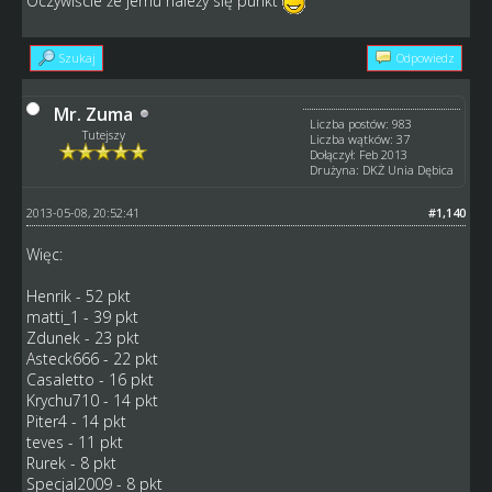
Oczywiście że jemu należy się punkt
Szukaj
Odpowiedz
Mr. Zuma
Liczba postów: 983
Tutejszy
Liczba wątków: 37
Dołączył: Feb 2013
Drużyna: DKŻ Unia Dębica
2013-05-08, 20:52:41
#1,140
Więc:
Henrik - 52 pkt
matti_1 - 39 pkt
Zdunek - 23 pkt
Asteck666 - 22 pkt
Casaletto - 16 pkt
Krychu710 - 14 pkt
Piter4 - 14 pkt
teves - 11 pkt
Rurek - 8 pkt
Specjal2009 - 8 pkt