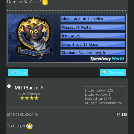
Damian Baliński ?
Szukaj
Odpowiedz
MGRBarto
Liczba postów: 325
Super Manager
Liczba wątków: 2
Dołączył: Jan 2013
Drużyna: Kościańskie Byki
2013-05-08, 09:21:46
#1,128
To nie on