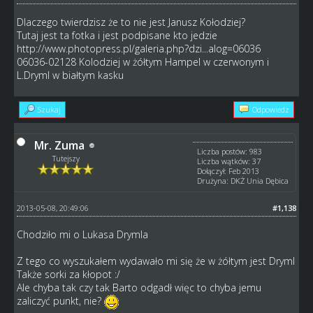
Dlaczego twierdzisz że to nie jest Janusz Kołodziej?
Tutaj jest ta fotka i jest podpisane kto jedzie
http://www.photopress.pl/galeria.php?dzi...alog=06036
06036-02128 Kolodziej w żółtym Hampel w czerwonym i
L.Dryml w białtym kasku
Szukaj
Odpowiedz
Mr. Zuma
Liczba postów: 983
Tutejszy
Liczba wątków: 37
Dołączył: Feb 2013
Drużyna: DKŻ Unia Dębica
2013-05-08, 20:49:06
#1,138
Chodziło mi o Lukasa Drymla
Z tego co wyszukałem wydawało mi się że w żółtym jest Dryml
Także sorki za kłopot :/
Ale chyba tak czy tak Barto odgadł więc to chyba jemu
zaliczyć punkt, nie?