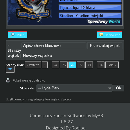
Szukaj
Odpowiedz
«
Starszy
wątek
|
Nowszy wątek
»
Strony (84):
« Wstecz
1
…
74
75
76
77
78
…
84
Dalej »
Pokaż wersję do druku
Skocz do:
Użytkownicy przeglądający ten wątek: 2 gości
Community Forum Software by
MyBB
1.8.27
Designed By
Rooloo
.