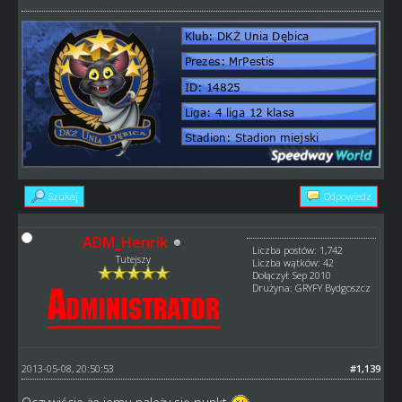
Szukaj
Odpowiedz
ADM_Henrik
Liczba postów: 1,742
Tutejszy
Liczba wątków: 42
Dołączył: Sep 2010
Drużyna: GRYFY Bydgoszcz
2013-05-08, 20:50:53
#1,139