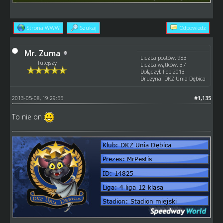
Strona WWW
Szukaj
Odpowiedz
Mr. Zuma
Liczba postów: 983
Tutejszy
Liczba wątków: 37
Dołączył: Feb 2013
Drużyna: DKŻ Unia Dębica
2013-05-08, 19:29:55
#1,135
To nie on