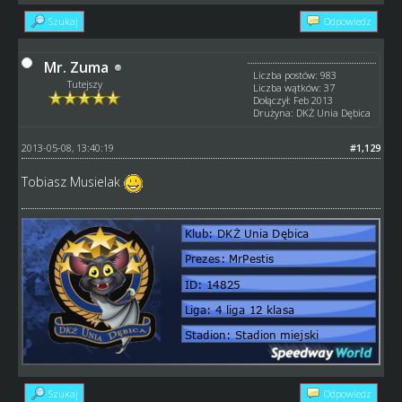
Szukaj
Odpowiedz
Mr. Zuma
Liczba postów: 983
Tutejszy
Liczba wątków: 37
Dołączył: Feb 2013
Drużyna: DKŻ Unia Dębica
2013-05-08, 13:40:19
#1,129
Tobiasz Musielak
Szukaj
Odpowiedz