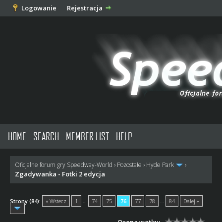
Logowanie
Rejestracja
HOME
SEARCH
MEMBER LIST
HELP
Oficjalne forum gry Speedway-World
›
Pozostałe
›
Hyde Park
›
Zgadywanka - Fotki 2 edycja
Strony (84):
« Wstecz
1
…
74
75
76
77
78
…
84
Dalej »
Ocena wątku: