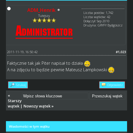
ADM_Henrik
Liczba postów: 1,742
Tutejszy
Liczba wątków: 42
Dołączył: Sep 2010
Drużyna: GRYFY Bydgoszcz
2011-11-19, 16:50:42
#1,023
Faktycznie tak jak Piter napisał to działa
A na zdjęciu to będzie pewnie Mateusz Lampkowski
Szukaj
Odpowiedz
«
Starszy
wątek
|
Nowszy wątek
»
Wiadomości w tym wątku