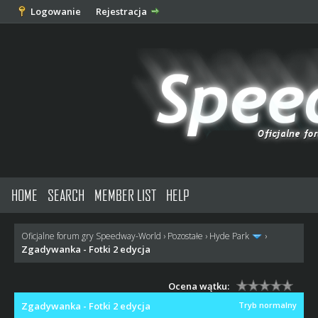
Logowanie
Rejestracja
HOME
SEARCH
MEMBER LIST
HELP
Oficjalne forum gry Speedway-World
›
Pozostałe
›
Hyde Park
›
Zgadywanka - Fotki 2 edycja
Ocena wątku:
Zgadywanka - Fotki 2 edycja
Tryb normalny