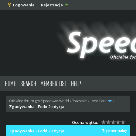
Logowanie
Rejestracja
HOME
SEARCH
MEMBER LIST
HELP
Oficjalne forum gry Speedway-World
›
Pozostałe
›
Hyde Park
›
Zgadywanka - Fotki 2 edycja
Ocena wątku:
Zgadywanka - Fotki 2 edycja
Tryb normalny