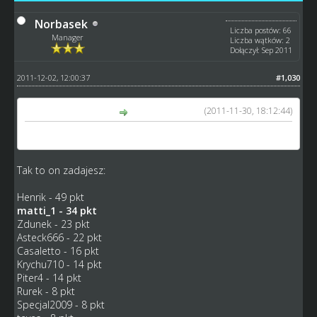
Norbasek
Liczba postów: 66
Manager
Liczba wątków: 2
Dołączył: Sep 2011
2011-12-02, 12:00:37
#1,030
(2011-11-30, 18:12:44)
matti_1 napisał(a):
Andriej Korolew ?
Tak to on zadajesz:
Henrik - 49 pkt
matti_1 - 34 pkt
Zdunek - 23 pkt
Asteck666 - 22 pkt
Casaletto - 16 pkt
Krychu710 - 14 pkt
Piter4 - 14 pkt
Rurek - 8 pkt
Specjal2009 - 8 pkt