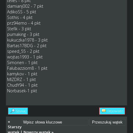
teves - 8 pkt
damianj002 - 7 pkt
AdikoSS - 5 pkt
Sothis - 4 pkt
prz94emo - 4 pkt
Stefik - 3 pkt
pumaking - 3 pkt
kukuczka1978 - 3 pkt
Bartas17BDG - 2 pkt
speed_55 - 2 pkt
wojtas1993 - 1 pkt
Simonen - 1 pkt
Falubazziom8 - 1 pkt
kamykov - 1 pkt
MIZDRZ - 1 pkt
ChudY94 - 1 pkt
Norbasek-1 pkt
Szukaj
Odpowiedz
«
Starszy
wątek
|
Nowszy wątek
»