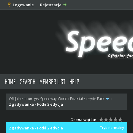
Logowanie
Rejestracja
HOME
SEARCH
MEMBER LIST
HELP
Oficjalne forum gry Speedway-World
›
Pozostałe
›
Hyde Park
›
Zgadywanka - Fotki 2 edycja
Ocena wątku:
Zgadywanka - Fotki 2 edycja
Tryb normalny