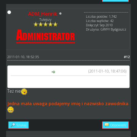
ADM_Henrik
Liczba postów: 1,742
Tutejszy
Liczba wątków: 42
Dołączył: Sep 2010
Drużyna: GRYFY Bydgoszcz
2011-01-10, 18:52:35
#12
(2011-01-10, 18:47:06)
AdikoSS napisał(a):
Richardson ?
Też nie
Jedna mała uwaga podajemy imię i nazwisko zawodnika
Szukaj
Odpowiedz