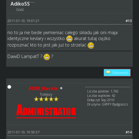
AdikoSS
Gość
2011-01-10, 19:01:21
#13
no to ja nie bede ywmieniac całego składu jak oni maja
identyczne kevlary i wszystko
akurat tutaj ciężko
rozpoznać kto to jest jak już to strzelać
DawiD LampatT ?
?
Odpowiedz
ADM_Henrik
Liczba postów: 1,742
Tutejszy
Liczba wątków: 42
Dołączył: Sep 2010
Drużyna: GRYFY Bydgoszcz
2011-01-10, 19:59:37
#14