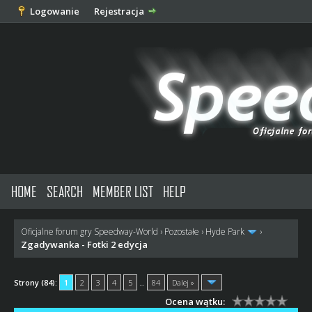
Logowanie
Rejestracja
HOME
SEARCH
MEMBER LIST
HELP
Oficjalne forum gry Speedway-World
›
Pozostałe
›
Hyde Park
›
Zgadywanka - Fotki 2 edycja
Strony (84):
1
2
3
4
5
…
84
Dalej »
Ocena wątku: