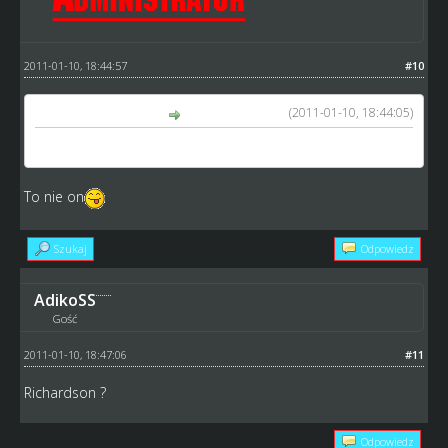
2011-01-10, 18:44:57
#10
(2011-01-10, 18:44:05)
AdikoSS napisał(a):
Max ?
To nie on
Szukaj
Odpowiedz
AdikoSS
Gość
2011-01-10, 18:47:06
#11
Richardson ?
Odpowiedz