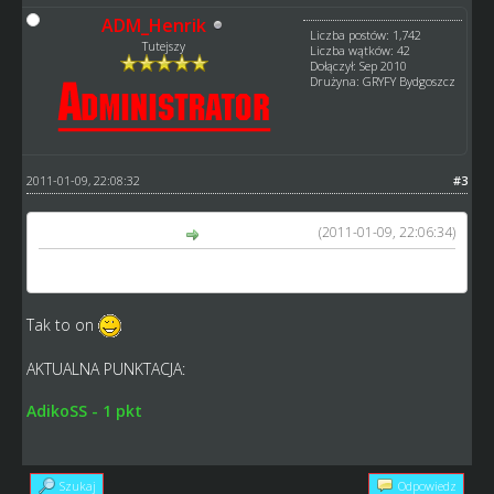
ADM_Henrik
Liczba postów: 1,742
Tutejszy
Liczba wątków: 42
Dołączył: Sep 2010
Drużyna: GRYFY Bydgoszcz
2011-01-09, 22:08:32
#3
(2011-01-09, 22:06:34)
AdikoSS napisał(a):
Karol Ząbik
Tak to on
AKTUALNA PUNKTACJA:
AdikoSS - 1 pkt
Szukaj
Odpowiedz