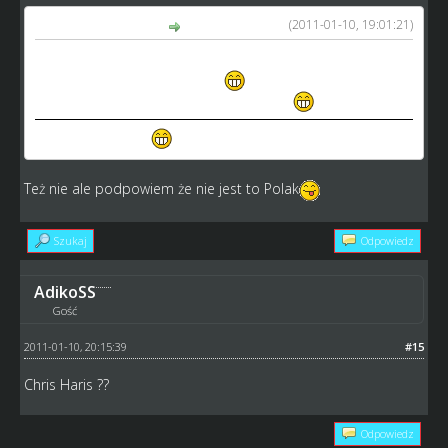
(2011-01-10, 19:01:21)
AdikoSS napisał(a):
no to ja nie bede ywmieniac całego składu jak oni maja
identyczne kevlary i wszystko
akurat tutaj ciężko
rozpoznać kto to jest jak już to strzelać
DawiD LampatT ?
?
Też nie ale podpowiem że nie jest to Polak
Szukaj
Odpowiedz
AdikoSS
Gość
2011-01-10, 20:15:39
#15
Chris Haris ??
Odpowiedz