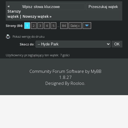
«
Starszy
wątek
|
Nowszy wątek
»
Strony (84):
1
2
3
4
5
…
84
Dalej »
Pokaż wersję do druku
Skocz do:
Użytkownicy przeglądający ten wątek: 7 gości
Community Forum Software by
MyBB
1.8.27
Designed By
Rooloo
.