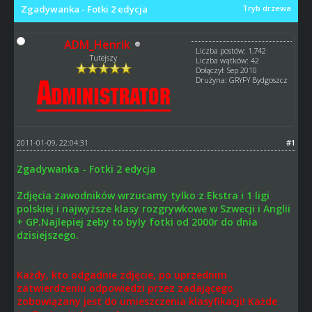
Zgadywanka - Fotki 2 edycja
Tryb drzewa
ADM_Henrik
Liczba postów: 1,742
Tutejszy
Liczba wątków: 42
Dołączył: Sep 2010
Drużyna: GRYFY Bydgoszcz
2011-01-09, 22:04:31
#1
Zgadywanka - Fotki 2 edycja
Zdjęcia zawodników wrzucamy tylko z Ekstra i 1 ligi
polskiej i najwyższe klasy rozgrywkowe w Szwecji i Anglii
+ GP.Najlepiej zeby to byly fotki od 2000r do dnia
dzisiejszego.
Każdy, kto odgadnie zdjęcie, po uprzednim
zatwierdzeniu odpowiedzi przez zadającego
zobowiązany jest do umieszczenia klasyfikacji! Każde