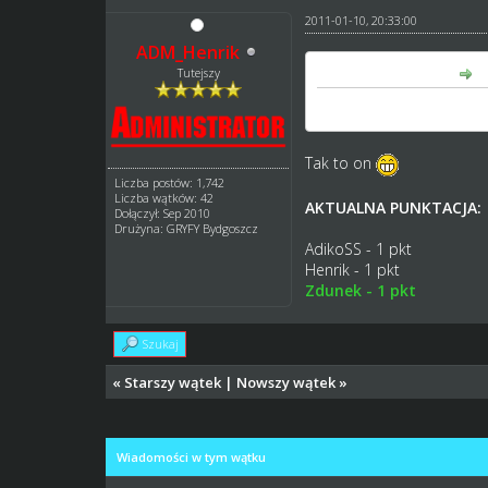
2011-01-10, 20:33:00
ADM_Henrik
Zdunek napisał(a):
Tutejszy
Davey Watt
Tak to on
Liczba postów: 1,742
Liczba wątków: 42
AKTUALNA PUNKTACJA:
Dołączył: Sep 2010
Drużyna: GRYFY Bydgoszcz
AdikoSS - 1 pkt
Henrik - 1 pkt
Zdunek - 1 pkt
Szukaj
«
Starszy wątek
|
Nowszy wątek
»
Wiadomości w tym wątku