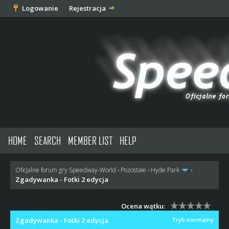
Logowanie
Rejestracja
HOME
SEARCH
MEMBER LIST
HELP
Oficjalne forum gry Speedway-World
›
Pozostałe
›
Hyde Park
›
Zgadywanka - Fotki 2 edycja
Ocena wątku:
Zgadywanka - Fotki 2 edycja
Tryb normalny