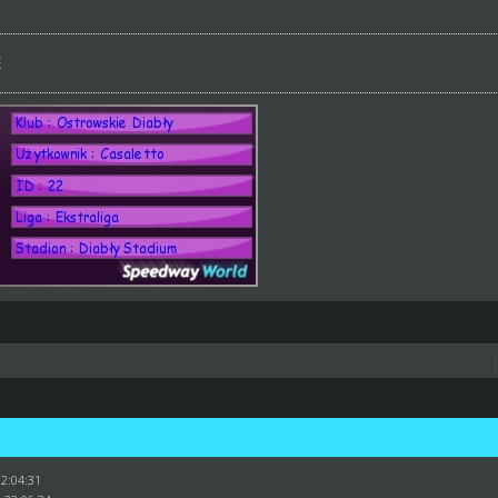
E
22:04:31