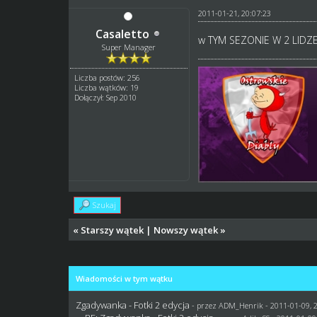
2011-01-21, 20:07:23
Casaletto
w TYM SEZONIE W 2 LIDZ
Super Manager
Liczba postów: 256
Liczba wątków: 19
Dołączył: Sep 2010
Szukaj
«
Starszy wątek
|
Nowszy wątek
»
Wiadomości w tym wątku
Zgadywanka - Fotki 2 edycja
- przez
ADM_Henrik
- 2011-01-09, 