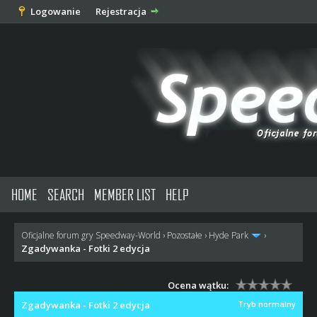
Logowanie
Rejestracja
HOME
SEARCH
MEMBER LIST
HELP
Oficjalne forum gry Speedway-World
›
Pozostałe
›
Hyde Park
›
Zgadywanka - Fotki 2 edycja
Ocena wątku:
Zgadywanka - Fotki 2 edycja
Tryb normalny