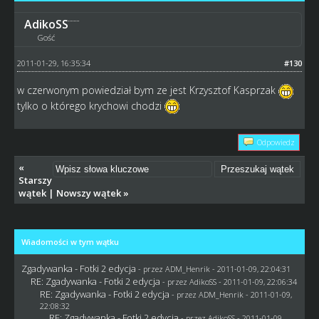
AdikoSS
Gość
2011-01-29, 16:35:34
#130
w czerwonym powiedział bym ze jest Krzysztof Kasprzak
tylko o którego krychowi chodzi
Odpowiedz
«
Starszy
wątek
|
Nowszy wątek
»
Wiadomości w tym wątku
Zgadywanka - Fotki 2 edycja
- przez
ADM_Henrik
- 2011-01-09, 22:04:31
RE: Zgadywanka - Fotki 2 edycja
- przez AdikoSS - 2011-01-09, 22:06:34
RE: Zgadywanka - Fotki 2 edycja
- przez
ADM_Henrik
- 2011-01-09,
22:08:32
RE: Zgadywanka - Fotki 2 edycja
- przez AdikoSS - 2011-01-09,