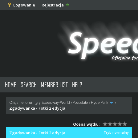
Logowanie
Rejestracja
HOME
SEARCH
MEMBER LIST
HELP
Oficjalne forum gry Speedway-World
›
Pozostałe
›
Hyde Park
›
Zgadywanka - Fotki 2 edycja
Ocena wątku:
Zgadywanka - Fotki 2 edycja
Tryb normalny