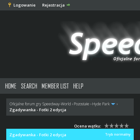
Logowanie
Rejestracja
HOME
SEARCH
MEMBER LIST
HELP
Oficjalne forum gry Speedway-World
›
Pozostałe
›
Hyde Park
›
Zgadywanka - Fotki 2 edycja
Ocena wątku:
Zgadywanka - Fotki 2 edycja
Tryb normalny