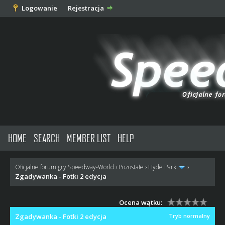
Logowanie
Rejestracja
HOME
SEARCH
MEMBER LIST
HELP
Oficjalne forum gry Speedway-World
›
Pozostałe
›
Hyde Park
›
Zgadywanka - Fotki 2 edycja
Ocena wątku:
Zgadywanka - Fotki 2 edycja
Tryb normalny