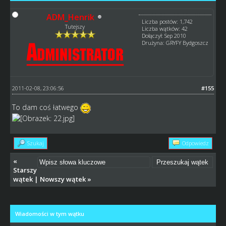
ADM_Henrik
Liczba postów: 1,742
Tutejszy
Liczba wątków: 42
Dołączył: Sep 2010
Drużyna: GRYFY Bydgoszcz
2011-02-08, 23:06:56
#155
To dam coś łatwego
Szukaj
Odpowiedz
«
Starszy
wątek
|
Nowszy wątek
»
Wiadomości w tym wątku