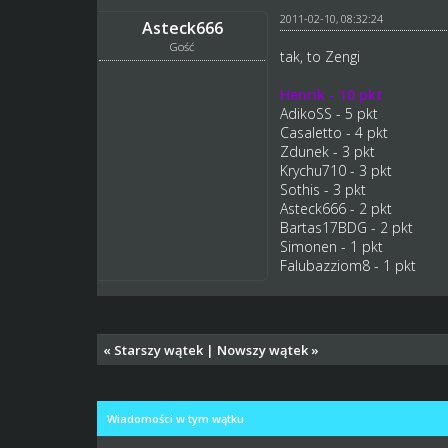
2011-02-10, 08:32:24
Asteck666
Gość
tak, to Zengi
Henrik - 10 pkt
AdikoSS - 5 pkt
Casaletto - 4 pkt
Zdunek - 3 pkt
Krychu710 - 3 pkt
Sothis - 3 pkt
Asteck666 - 2 pkt
Bartas17BDG - 2 pkt
Simonen - 1 pkt
Falubazziom8 - 1 pkt
«
Starszy wątek
|
Nowszy wątek
»
Wiadomości w tym wątku