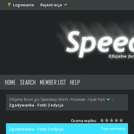
Logowanie
Rejestracja
HOME
SEARCH
MEMBER LIST
HELP
Oficjalne forum gry Speedway-World
›
Pozostałe
›
Hyde Park
›
Zgadywanka - Fotki 2 edycja
Ocena wątku:
Zgadywanka - Fotki 2 edycja
Tryb normalny