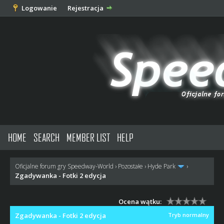
Logowanie
Rejestracja
HOME
SEARCH
MEMBER LIST
HELP
Oficjalne forum gry Speedway-World
›
Pozostałe
›
Hyde Park
›
Zgadywanka - Fotki 2 edycja
Ocena wątku:
Zgadywanka - Fotki 2 edycja
Tryb normalny