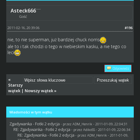
Asteck666
Gość
2011-02-16, 20:39:06
#196
nie, to nie superman, już bardziej chuck norris
ale to i tak chodzi o tego w niebieskim kasku, a nie tego co
leci
Odpowiedz
«
Starszy
wątek
|
Nowszy wątek
»
Wiadomości w tym wątku
Zgadywanka - Fotki 2 edycja
- przez
ADM_Henrik
- 2011-01-09, 22:04:31
RE: Zgadywanka - Fotki 2 edycja
- przez AdikoSS - 2011-01-09, 22:06:34
RE: Zgadywanka - Fotki 2 edycja
- przez
ADM_Henrik
- 2011-01-09,