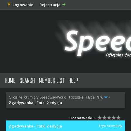
Logowanie
Rejestracja
HOME
SEARCH
MEMBER LIST
HELP
Oficjalne forum gry Speedway-World
›
Pozostałe
›
Hyde Park
›
Zgadywanka - Fotki 2 edycja
Ocena wątku:
Zgadywanka - Fotki 2 edycja
Tryb normalny