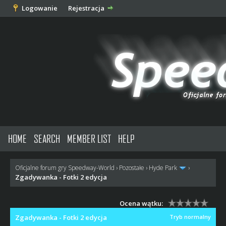
Logowanie
Rejestracja
HOME
SEARCH
MEMBER LIST
HELP
Oficjalne forum gry Speedway-World
›
Pozostałe
›
Hyde Park
›
Zgadywanka - Fotki 2 edycja
Ocena wątku:
Zgadywanka - Fotki 2 edycja
Tryb normalny