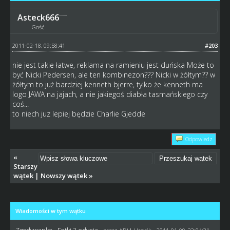
Asteck666
Gość
2011-02-18, 09:58:41
#203
nie jest takie łatwe, reklama na ramieniu jest duńska Może to
być Nicki Pedersen, ale ten kombinezon??? Nicki w żółtym?? w
żółtym to już bardziej kenneth bjerre, tylko że kenneth ma
logo JAWA na jajach, a nie jakiegoś diabła tasmańskiego czy
coś...
to niech juz lepiej będzie Charlie Gjedde
Odpowiedz
«
Starszy
wątek
|
Nowszy wątek
»
Wiadomości w tym wątku
Zgadywanka - Fotki 2 edycja