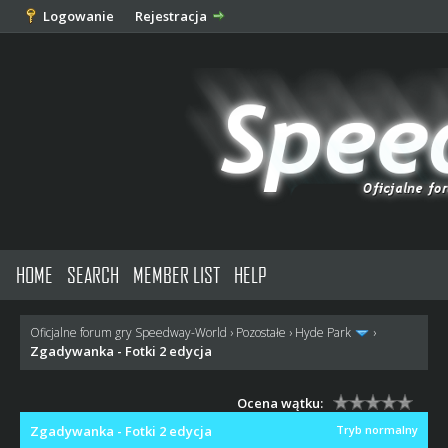
Logowanie
Rejestracja
HOME
SEARCH
MEMBER LIST
HELP
Oficjalne forum gry Speedway-World
›
Pozostałe
›
Hyde Park
›
Zgadywanka - Fotki 2 edycja
Ocena wątku:
Zgadywanka - Fotki 2 edycja
Tryb normalny