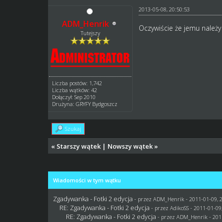
2013-05-08, 20:50:53
ADM_Henrik
Oczywiście że jemu należy
Tutejszy
Liczba postów: 1,742
Liczba wątków: 42
Dołączył: Sep 2010
Drużyna: GRYFY Bydgoszcz
Szukaj
«
Starszy wątek
|
Nowszy wątek
»
Wiadomości w tym wątku
Zgadywanka - Fotki 2 edycja
- przez
ADM_Henrik
- 2011-01-09, 
RE: Zgadywanka - Fotki 2 edycja
- przez AdikoSS - 2011-01-09
RE: Zgadywanka - Fotki 2 edycja
- przez
ADM_Henrik
- 201