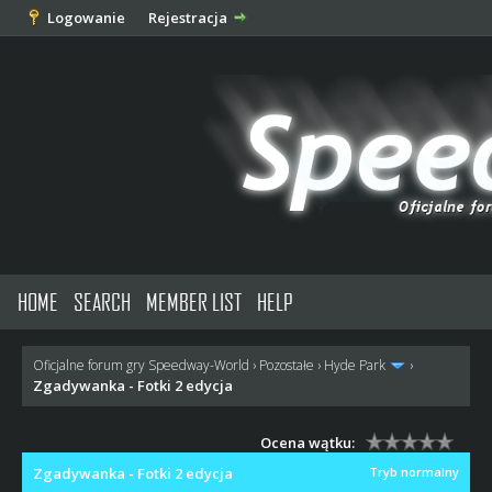
Logowanie
Rejestracja
HOME
SEARCH
MEMBER LIST
HELP
Oficjalne forum gry Speedway-World
›
Pozostałe
›
Hyde Park
›
Zgadywanka - Fotki 2 edycja
Ocena wątku:
Zgadywanka - Fotki 2 edycja
Tryb normalny