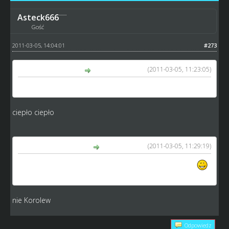
Asteck666
Gość
2011-03-05, 14:04:01
#273
(2011-03-05, 11:23:05)
Zdunek napisał(a):
P.Dudek?
ciepło ciepło
(2011-03-05, 11:29:19)
Casaletto napisał(a):
No raczej Patryk Dudek nie jest starszy od Jacka o rok
może to Andrzej Korolew?
nie Korolew
Odpowiedz