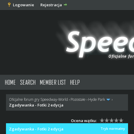
Logowanie
Rejestracja
HOME
SEARCH
MEMBER LIST
HELP
Oficjalne forum gry Speedway-World
›
Pozostałe
›
Hyde Park
›
Zgadywanka - Fotki 2 edycja
Ocena wątku:
Zgadywanka - Fotki 2 edycja
Tryb normalny