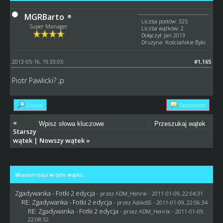
MGRBarto
Liczba postów: 325
Super Manager
Liczba wątków: 2
Dołączył: Jan 2013
Drużyna: Kościańskie Byki
2013-05-16, 19:33:05
#1,165
Piotr Pawlicki? ;p
Szukaj
Odpowiedz
«
Starszy
wątek
|
Nowszy wątek
»
Wiadomości w tym wątku
Zgadywanka - Fotki 2 edycja
- przez
ADM_Henrik
- 2011-01-09, 22:04:31
RE: Zgadywanka - Fotki 2 edycja
- przez AdikoSS - 2011-01-09, 22:06:34
RE: Zgadywanka - Fotki 2 edycja
- przez
ADM_Henrik
- 2011-01-09,
22:08:32