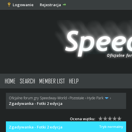
Logowanie
Rejestracja
HOME
SEARCH
MEMBER LIST
HELP
Oficjalne forum gry Speedway-World
›
Pozostałe
›
Hyde Park
›
Zgadywanka - Fotki 2 edycja
Ocena wątku:
Zgadywanka - Fotki 2 edycja
Tryb normalny