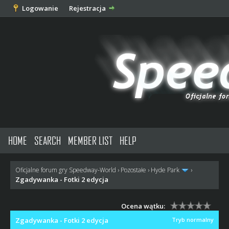
Logowanie
Rejestracja
HOME
SEARCH
MEMBER LIST
HELP
Oficjalne forum gry Speedway-World
›
Pozostałe
›
Hyde Park
›
Zgadywanka - Fotki 2 edycja
Ocena wątku:
Zgadywanka - Fotki 2 edycja
Tryb normalny