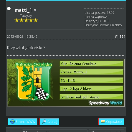
matti_1
Liczba postów: 1,809
Tutejszy
Liczba wątków: 0
Dołączył: Jul 2011
Drużyna: Polonia Osielsko
2013-05-23, 19:35:42
#1,194
Krzysztof Jabłoński ?
Strona WWW
Szukaj
Odpowiedz
«