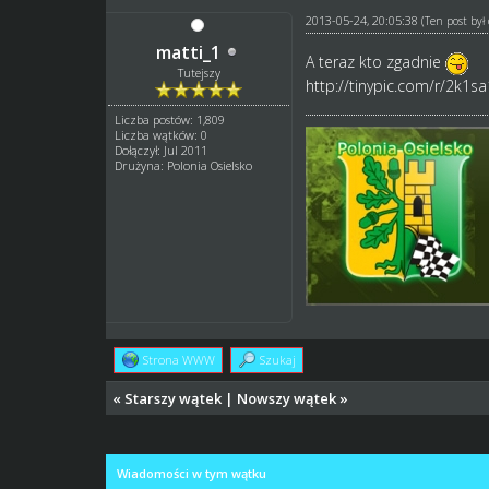
2013-05-24, 20:05:38
(Ten post by
matti_1
A teraz kto zgadnie
Tutejszy
http://tinypic.com/r/2k1sa
Liczba postów: 1,809
Liczba wątków: 0
Dołączył: Jul 2011
Drużyna: Polonia Osielsko
Strona WWW
Szukaj
«
Starszy wątek
|
Nowszy wątek
»
Wiadomości w tym wątku