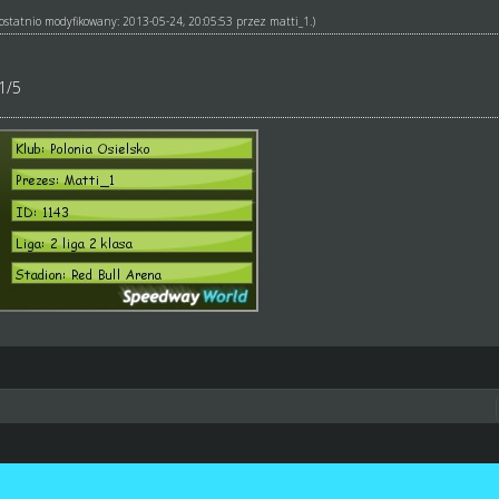
ł ostatnio modyfikowany: 2013-05-24, 20:05:53 przez
matti_1
.)
1/5